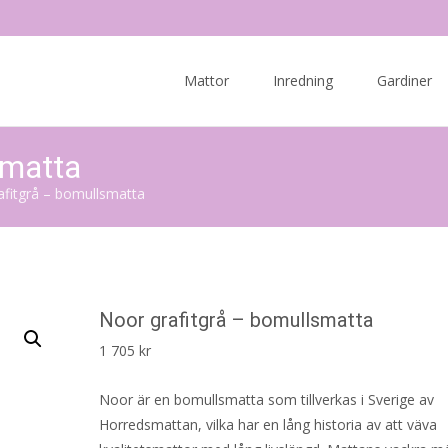
Skip
to
Mattor
Inredning
Gardiner
content
smatta
afitgrå – bomullsmatta
Noor grafitgrå – bomullsmatta
1 705
kr
Noor är en bomullsmatta som tillverkas i Sverige av
Horredsmattan, vilka har en lång historia av att väva