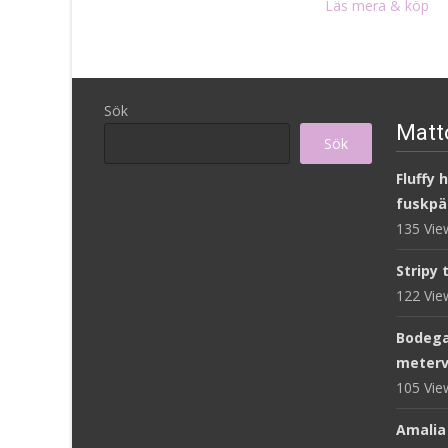
Läs mera & köp
Sök
Matto
Sök
Fluffy 
fuskpä
135 Vi
Stripy 
122 Vi
Bodega
meterv
105 Vi
Amalia