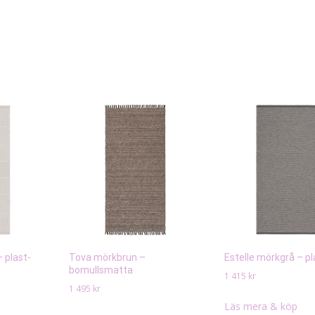
– plast-
Tova mörkbrun –
Estelle mörkgrå – p
bomullsmatta
1 415
kr
1 495
kr
Läs mera & köp