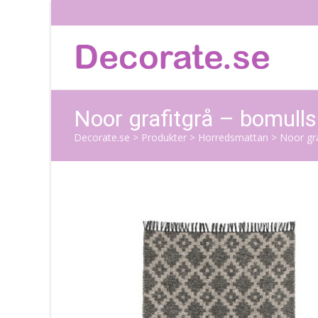
Noor grafitgrå – bomull
Decorate.se
>
Produkter
>
Horredsmattan
>
Noor gr