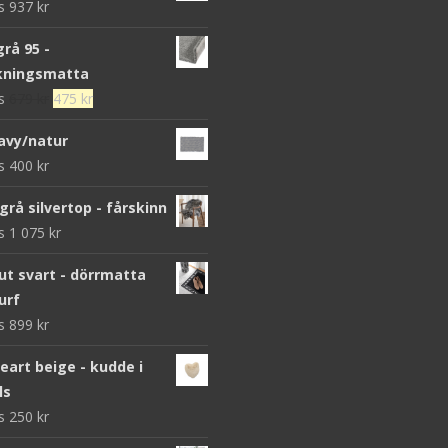
ws
937
kr
grå 95 -
kningsmatta
Det
Det
ws
679
kr
475
kr
ursprungliga
nuvarande
avy/natur
priset
priset
ws
400
kr
var:
är:
679 kr.
475 kr.
grå silvertop - fårskinn
ws
1 075
kr
 svart - dörrmatta
urf
ws
899
kr
heart beige - kudde i
ls
ws
250
kr