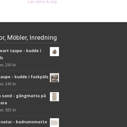
Läs mera & köp
r, Möbler, Inredning
heart taupe - kudde i
ls
ews
250
kr
taupe - kudde i fuskpäls
ews
240
kr
 sand - gångmatta på
ara
ews
385
kr
 natur - badrumsmatta