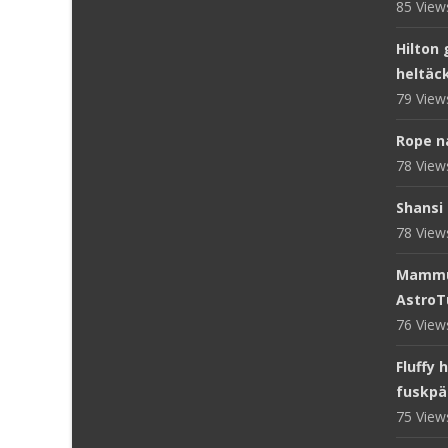
85 Vie
Hilton 
heltäc
79 Vie
Rope n
78 Vie
Shansi 
78 Vie
Mammut
AstroT
76 Vie
Fluffy 
fuskpä
75 Vie