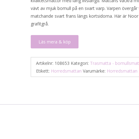
kvalitetsmattor med lång livslängd. Mattans vackra m
vävt av mjuk bomull på en svart varp. Varpen övergår t
matchande svart frans längs kortsidorna. Här är Noor 
grafitgrå.
Läs mera & köp
Artikelnr:
108653
Kategori:
Trasmatta - bomullsmat
Etikett:
Horredsmattan
Varumärke:
Horredsmattan