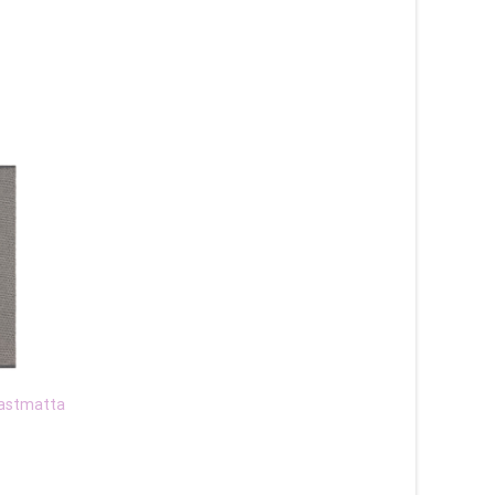
lastmatta
Estelle beige – plastmatta
Alice mix mörkgrå – p
och garnmatta
1 415
kr
465
kr
Läs mera & köp