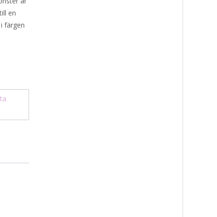
önster är
ill en
i färgen
ta