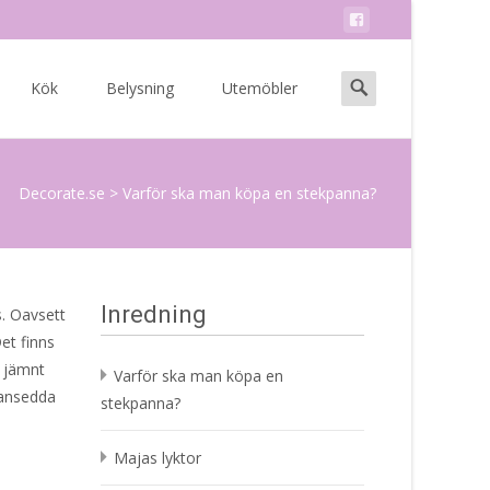
Search
Kök
Belysning
Utemöbler
for:
Decorate.se
>
Varför ska man köpa en stekpanna?
Inredning
. Oavsett
et finns
r jämnt
Varför ska man köpa en
 ansedda
stekpanna?
Majas lyktor