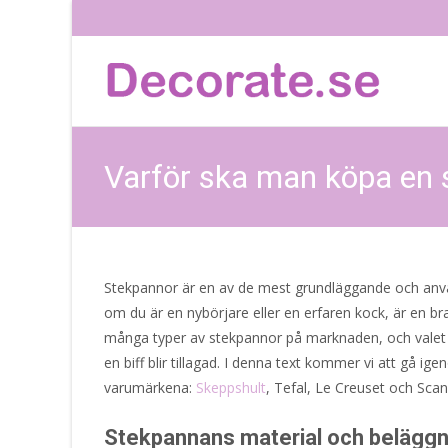
Varför ska man köpa en
Stekpannor är en av de mest grundläggande och anvä
om du är en nybörjare eller en erfaren kock, är en b
många typer av stekpannor på marknaden, och valet av 
en biff blir tillagad. I denna text kommer vi att gå
varumärkena:
Skeppshult
, Tefal, Le Creuset och Sca
Stekpannans material och beläggn