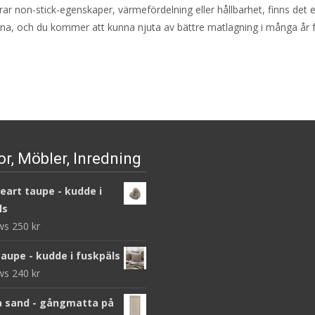
ar non-stick-egenskaper, värmefördelning eller hållbarhet, finns det 
anna, och du kommer att kunna njuta av bättre matlagning i många år 
r, Möbler, Inredning
heart taupe - kudde i
ls
ews
250
kr
taupe - kudde i fuskpäls
ews
240
kr
 sand - gångmatta på