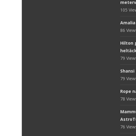
meterv
105 Vi
Amalia
86 Vie
Hilton 
heltäc
79 Vie
Shansi 
79 Vie
Rope n
78 Vie
Mammut
AstroT
76 Vie