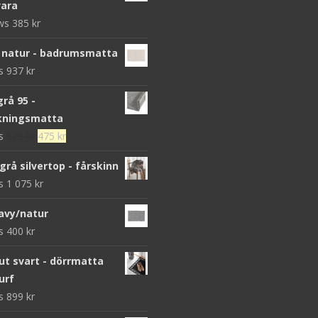
ara
ews
385
kr
 natur - badrumsmatta
ws
937
kr
grå 95 -
kningsmatta
Det
Det
ws
679
kr
475
kr
ursprungliga
nuvarande
grå silvertop - fårskinn
priset
priset
ws
1 075
kr
var:
är:
679 kr.
475 kr.
avy/natur
ws
400
kr
 svart - dörrmatta
urf
ws
899
kr