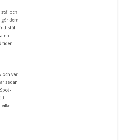
 stål och
t gör dem
itt stål
maten
 tiden.
6 och var
har sedan
-Spot-
ätt
 vilket