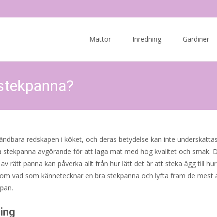
Skip
to
Mattor
Inredning
Gardiner
content
 stekpanna?
ndbara redskapen i köket, och deras betydelse kan inte underskattas
ra stekpanna avgörande för att laga mat med hög kvalitet och smak. D
rätt panna kan påverka allt från hur lätt det är att steka ägg till hu
 igenom vad som kännetecknar en bra stekpanna och lyfta fram de mest
npan.
ing