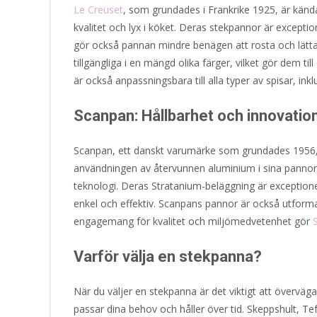
Le Creuset
, som grundades i Frankrike 1925, är känd
kvalitet och lyx i köket. Deras stekpannor är excepti
gör också pannan mindre benägen att rosta och lättar
tillgängliga i en mängd olika färger, vilket gör dem ti
är också anpassningsbara till alla typer av spisar, in
Scanpan: Hållbarhet och innovatio
Scanpan, ett danskt varumärke som grundades 1956, ä
användningen av återvunnen aluminium i sina pannor oc
teknologi. Deras Stratanium-beläggning är exceptione
enkel och effektiv. Scanpans pannor är också utforma
engagemang för kvalitet och miljömedvetenhet gör
Varför välja en stekpanna?
När du väljer en stekpanna är det viktigt att överväg
passar dina behov och håller över tid. Skeppshult, T