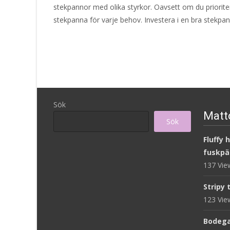
stekpannor med olika styrkor. Oavsett om du prioriter
stekpanna för varje behov. Investera i en bra stekp
Sök
Matto
Sök
Fluffy 
fuskpä
137 Vi
Stripy 
123 Vi
Bodega