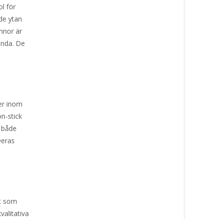
l för
de ytan
nnor är
tanda. De
er inom
n-stick
n både
Deras
kt som
valitativa