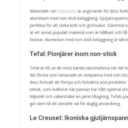
Materialet i en
stekpanna
är avgörande för dess funkti
aluminium med non-stick beläggning. Gjutjärnspannor
perfekta för att steka kött och grönsaker. Däremot kan
är ett annat populärt material som är hållbart och tål
fastnar. Aluminium med non-stick beläggning är lättv
Tefal: Pionjärer inom non-stick
Tefal är ett av de mest kända varumärkena när det k
det första som lanserade en stekpanna med non-stic
dess fortsatt att förnya och förbättra sina produkt
teknik, som indikerar när pannan har nått optimal ste
tidpunkt och säkerställer en jämn tillagning. Tefals 
gör dem till ett utmärkt val för daglig användning.
Le Creuset: Ikoniska gjutjärnspan