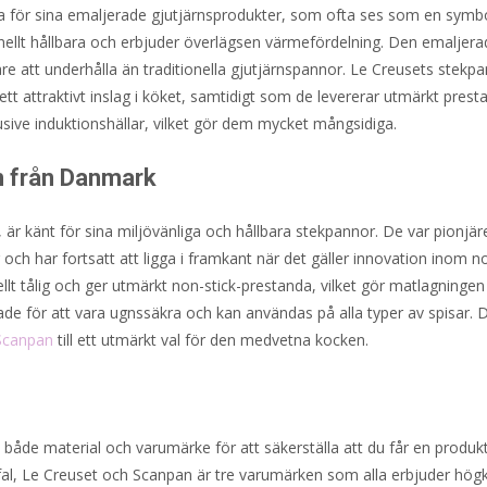
a för sina emaljerade gjutjärnsprodukter, som ofta ses som en symbo
onellt hållbara och erbjuder överlägsen värmefördelning. Den emaljera
e att underhålla än traditionella gjutjärnspannor. Le Creusets stekpa
ll ett attraktivt inslag i köket, samtidigt som de levererar utmärkt pres
klusive induktionshällar, vilket gör dem mycket mångsidiga.
n från Danmark
r känt för sina miljövänliga och hållbara stekpannor. De var pionjär
h har fortsatt att ligga i framkant när det gäller innovation inom no
llt tålig och ger utmärkt non-stick-prestanda, vilket gör matlagninge
de för att vara ugnssäkra och kan användas på alla typer av spisar. 
Scanpan
till ett utmärkt val för den medvetna kocken.
a både material och varumärke för att säkerställa att du får en produ
efal, Le Creuset och Scanpan är tre varumärken som alla erbjuder högk