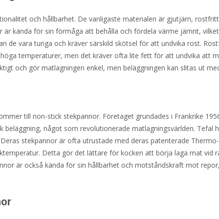
onalitet och hållbarhet. De vanligaste materialen är gjutjärn, rostfritt
 är kända för sin förmåga att behålla och fördela värme jämnt, vilke
 de vara tunga och kräver särskild skötsel för att undvika rost. Rostfr
 höga temperaturer, men det kräver ofta lite fett för att undvika att 
iktigt och gör matlagningen enkel, men beläggningen kan slitas ut med
ommer till non-stick stekpannor. Företaget grundades i Frankrike 195
k beläggning, något som revolutionerade matlagningsvärlden. Tefal 
er. Deras stekpannor är ofta utrustade med deras patenterade Thermo
ktemperatur. Detta gör det lättare för kocken att börja laga mat vid r
pannor är också kända för sin hållbarhet och motståndskraft mot repor,
nor