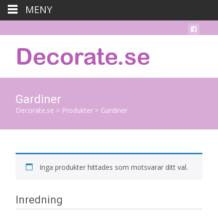
MENY
Gardiner
Decorate.se
>
Produkter
>
Gardiner
Inga produkter hittades som motsvarar ditt val.
Inredning