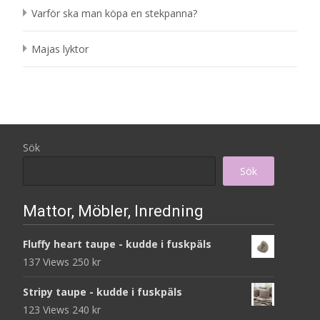
Varför ska man köpa en stekpanna?
Majas lyktor
Sök
Sök
Mattor, Möbler, Inredning
Fluffy heart taupe - kudde i fuskpäls
137 Views
250
kr
Stripy taupe - kudde i fuskpäls
123 Views
240
kr