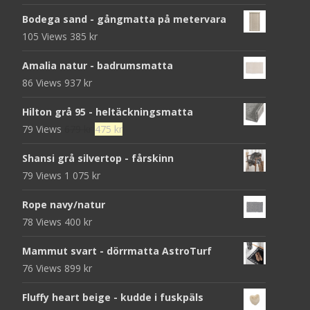
Bodega sand - gångmatta på metervara
105 Views
385
kr
Amalia natur - badrumsmatta
86 Views
937
kr
Hilton grå 95 - heltäckningsmatta
Det
Det
79 Views
679
kr
475
kr
ursprungliga
nuvarande
Shansi grå silvertop - fårskinn
priset
priset
79 Views
1 075
kr
var:
är:
679 kr.
475 kr.
Rope navy/natur
78 Views
400
kr
Mammut svart - dörrmatta AstroTurf
76 Views
899
kr
Fluffy heart beige - kudde i fuskpäls