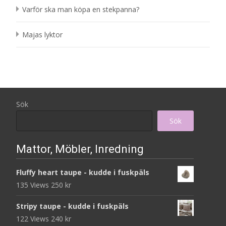
Varför ska man köpa en stekpanna?
Majas lyktor
Sök
Sök
Mattor, Möbler, Inredning
Fluffy heart taupe - kudde i fuskpäls
135 Views
250
kr
Stripy taupe - kudde i fuskpäls
122 Views
240
kr