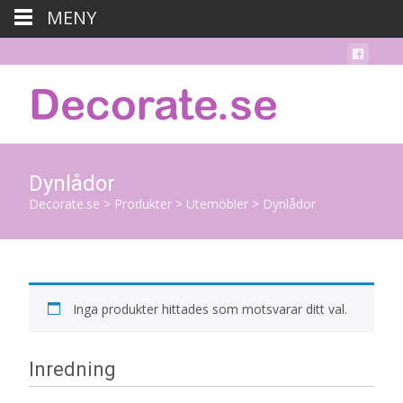
MENY
Dynlådor
Decorate.se
>
Produkter
>
Utemöbler
>
Dynlådor
Inga produkter hittades som motsvarar ditt val.
Inredning