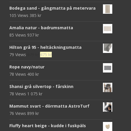
Bodega sand - gångmatta på metervara
105 Views
385
kr
Amalia natur - badrumsmatta
85 Views
937
kr
Hilton grå 95 - heltäckningsmatta
Det
Det
79 Views
679
kr
475
kr
ursprungliga
nuvarande
Rope navy/natur
priset
priset
78 Views
400
kr
var:
är:
679 kr.
475 kr.
Shansi grå silvertop - fårskinn
78 Views
1 075
kr
Mammut svart - dörrmatta AstroTurf
76 Views
899
kr
Fluffy heart beige - kudde i fuskpäls