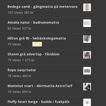
Bodega sand - gångmatta på metervara
105 Views
385
kr
Amalia natur - badrumsmatta
86 Views
937
kr
Hilton grå 95 - heltäckningsmatta
Det
Det
79 Views
679
kr
475
kr
ursprungliga
nuvarande
Shansi grå silvertop - fårskinn
priset
priset
79 Views
1 075
kr
var:
är:
679 kr.
475 kr.
Rope navy/natur
78 Views
400
kr
Mammut svart - dörrmatta AstroTurf
76 Views
899
kr
Fluffy heart beige - kudde i fuskpäls