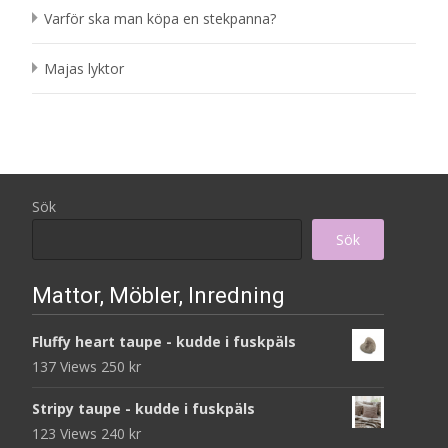
Varför ska man köpa en stekpanna?
Majas lyktor
Sök
Sök
Mattor, Möbler, Inredning
Fluffy heart taupe - kudde i fuskpäls
137 Views
250
kr
Stripy taupe - kudde i fuskpäls
123 Views
240
kr