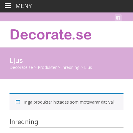
MENY
Ljus
Decorate.se
>
Produkter
>
Inredning
>
Ljus
Inga produkter hittades som motsvarar ditt val.
Inredning