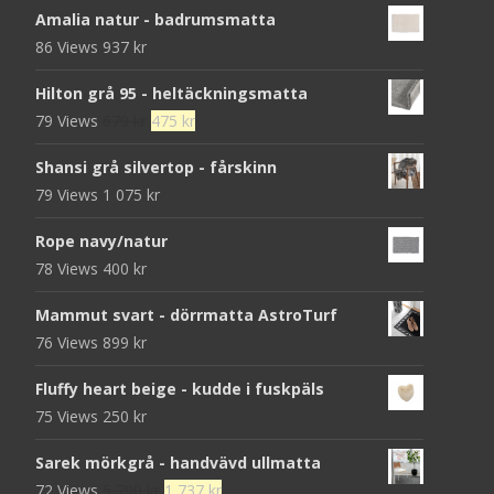
Amalia natur - badrumsmatta
86 Views
937
kr
Hilton grå 95 - heltäckningsmatta
Det
Det
79 Views
679
kr
475
kr
ursprungliga
nuvarande
Shansi grå silvertop - fårskinn
priset
priset
79 Views
1 075
kr
var:
är:
679 kr.
475 kr.
Rope navy/natur
78 Views
400
kr
Mammut svart - dörrmatta AstroTurf
76 Views
899
kr
Fluffy heart beige - kudde i fuskpäls
75 Views
250
kr
Sarek mörkgrå - handvävd ullmatta
Det
Det
72 Views
5 790
kr
1 737
kr