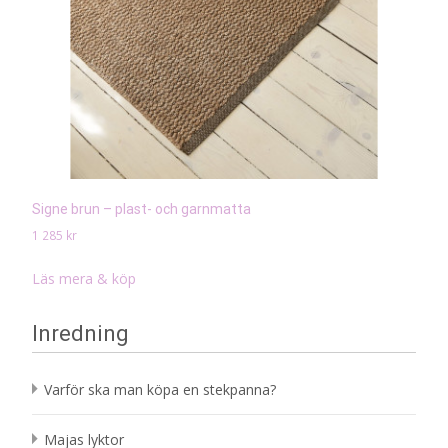
Signe brun – plast- och garnmatta
1 285
kr
Läs mera & köp
Inredning
Varför ska man köpa en stekpanna?
Majas lyktor