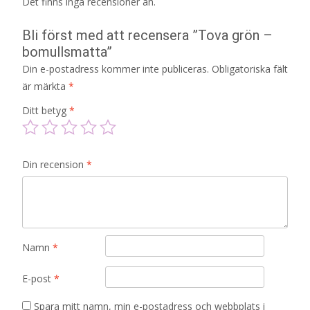
Det finns inga recensioner än.
Bli först med att recensera ”Tova grön –
bomullsmatta”
Din e-postadress kommer inte publiceras.
Obligatoriska fält
är märkta
*
Ditt betyg
*
Din recension
*
Namn
*
E-post
*
Spara mitt namn, min e-postadress och webbplats i