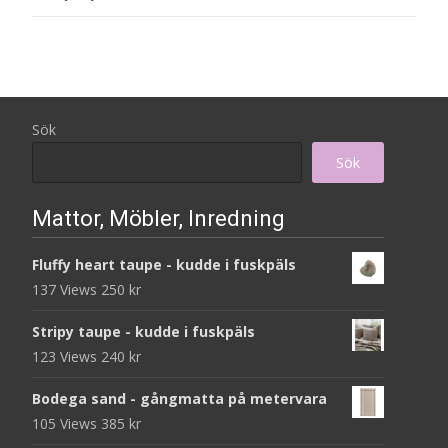
Sök
Sök
Mattor, Möbler, Inredning
Fluffy heart taupe - kudde i fuskpäls
137 Views
250
kr
Stripy taupe - kudde i fuskpäls
123 Views
240
kr
Bodega sand - gångmatta på metervara
105 Views
385
kr