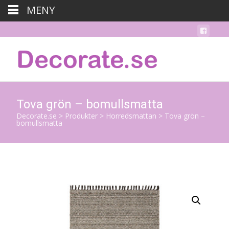
MENY
Tova grön – bomullsmatta
Decorate.se
>
Produkter
>
Horredsmattan
>
Tova grön –
bomullsmatta