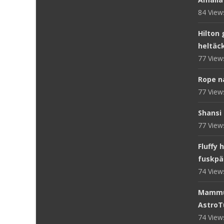
84 Vie
Hilton 
heltäc
77 Vie
Rope n
77 Vie
Shansi 
77 Vie
Fluffy 
fuskpä
74 Vie
Mammut
AstroT
74 Vie