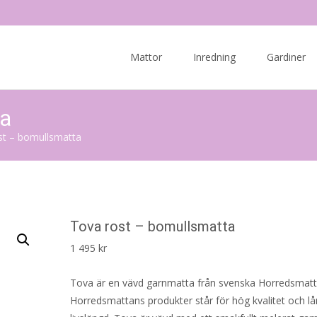
Skip
to
Mattor
Inredning
Gardiner
content
ta
st – bomullsmatta
Tova rost – bomullsmatta
1 495
kr
Tova är en vävd garnmatta från svenska Horredsmatt
Horredsmattans produkter står för hög kvalitet och l