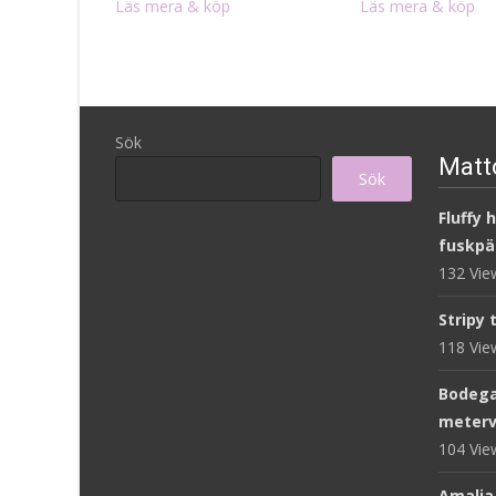
Läs mera & köp
Läs mera & köp
Sök
Matto
Sök
Fluffy 
fuskpä
132 Vi
Stripy 
118 Vi
Bodega
meterv
104 Vi
Amalia