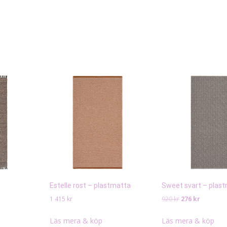
Estelle rost – plastmatta
Sweet svart – plas
Det
Det
1 415
kr
920
kr
276
kr
ursprungliga
nuvaran
priset
priset
Läs mera & köp
Läs mera & köp