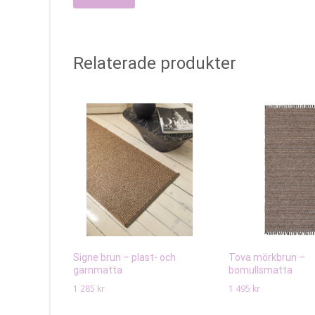
Relaterade produkter
Signe brun – plast- och
Tova mörkbrun –
garnmatta
bomullsmatta
1 285
kr
1 495
kr