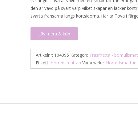
livslängd. Tova är vävd med ett smakfullt melerat gar
den är vävd på svart varp vilket skapar en läcker kontr
svarta fransarna längs kortsidorna. Här är Tova i färge
Läs mera & köp
Artikelnr:
104095
Kategori:
Trasmatta - bomullsmat
Etikett:
Horredsmattan
Varumärke:
Horredsmattan