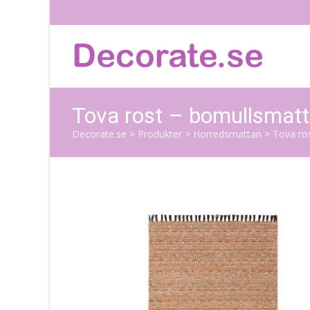
Tova rost – bomullsmat
Decorate.se
>
Produkter
>
Horredsmattan
>
Tova ro