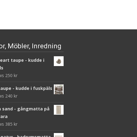
var:
är:
920 kr.
276 kr.
r, Möbler, Inredning
heart taupe - kudde i
ls
ews
250
kr
taupe - kudde i fuskpäls
ews
240
kr
 sand - gångmatta på
ara
ews
385
kr
 natur - badrumsmatta