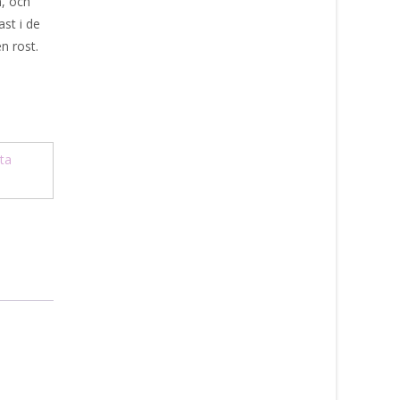
n, och
ast i de
n rost.
ta