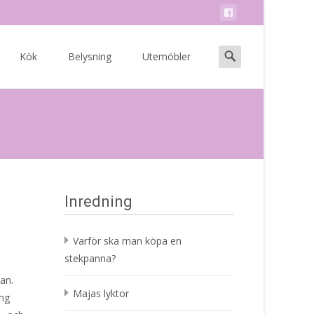
Search
Kök
Belysning
Utemöbler
for:
Inredning
Varför ska man köpa en
stekpanna?
an.
Majas lyktor
ång