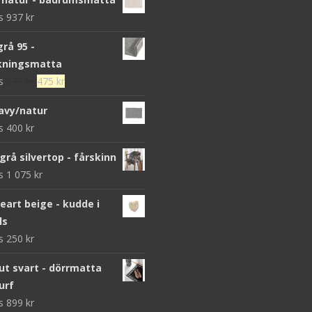
ws
937
kr
grå 95 -
kningsmatta
Det
Det
ws
679
kr
475
kr
ursprungliga
nuvarande
avy/natur
priset
priset
ws
400
kr
var:
är:
679 kr.
475 kr.
grå silvertop - fårskinn
ws
1 075
kr
heart beige - kudde i
ls
ws
250
kr
 svart - dörrmatta
urf
ws
899
kr