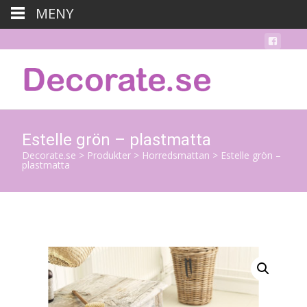
MENY
Estelle grön – plastmatta
Decorate.se
>
Produkter
>
Horredsmattan
>
Estelle grön –
plastmatta