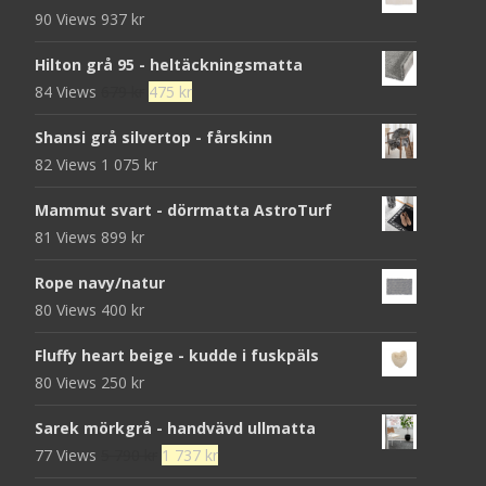
90 Views
937
kr
Hilton grå 95 - heltäckningsmatta
Det
Det
84 Views
679
kr
475
kr
ursprungliga
nuvarande
Shansi grå silvertop - fårskinn
priset
priset
82 Views
1 075
kr
var:
är:
679 kr.
475 kr.
Mammut svart - dörrmatta AstroTurf
81 Views
899
kr
Rope navy/natur
80 Views
400
kr
Fluffy heart beige - kudde i fuskpäls
80 Views
250
kr
Sarek mörkgrå - handvävd ullmatta
Det
Det
77 Views
5 790
kr
1 737
kr
ursprungliga
nuvarande