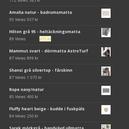
112 Views
385
kr
Amalia natur - badrumsmatta
95 Views
937
kr
Hilton grå 95 - heltäckningsmatta
Det
Det
89 Views
679
kr
475
kr
ursprungliga
nuvarande
Mammut svart - dörrmatta AstroTurf
priset
priset
87 Views
899
kr
var:
är:
679 kr.
475 kr.
Shansi grå silvertop - fårskinn
87 Views
1 075
kr
Rope navy/natur
85 Views
400
kr
Fluffy heart beige - kudde i fuskpäls
84 Views
250
kr
Sarek mörkgrå - handvävd ullmatta