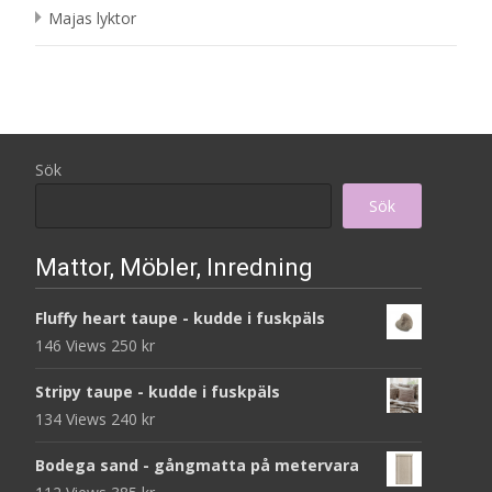
Majas lyktor
Sök
Sök
Mattor, Möbler, Inredning
Fluffy heart taupe - kudde i fuskpäls
146 Views
250
kr
Stripy taupe - kudde i fuskpäls
134 Views
240
kr
Bodega sand - gångmatta på metervara