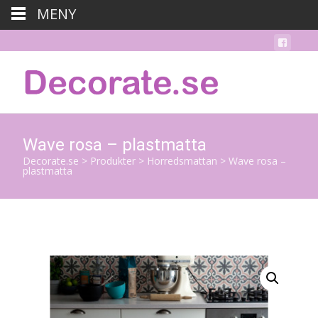
MENY
Wave rosa – plastmatta
Decorate.se
>
Produkter
>
Horredsmattan
>
Wave rosa –
plastmatta