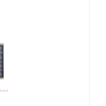
dvävd
Linné blå – Handvävd
Nepali vit – handknu
ullmatta
matta
6 990
kr
6 440
kr