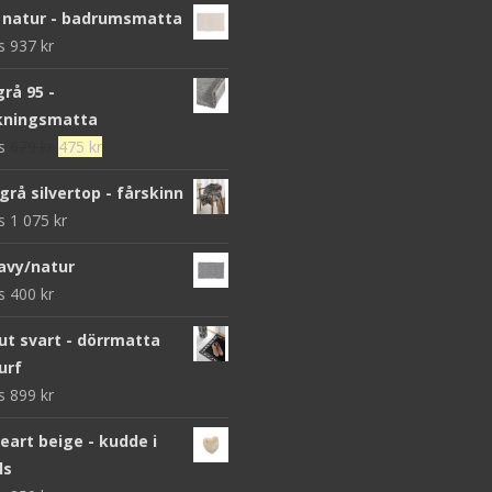
 natur - badrumsmatta
ws
937
kr
grå 95 -
kningsmatta
Det
Det
ws
679
kr
475
kr
ursprungliga
nuvarande
grå silvertop - fårskinn
priset
priset
ws
1 075
kr
var:
är:
679 kr.
475 kr.
avy/natur
ws
400
kr
 svart - dörrmatta
urf
ws
899
kr
heart beige - kudde i
ls