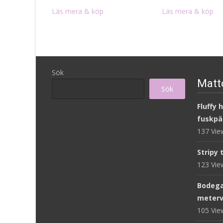
Läs mera & köp
Läs mera & köp
Sök
Matto
Sök
Fluffy 
fuskpä
137 Vi
Stripy 
123 Vi
Bodega
meterv
105 Vi