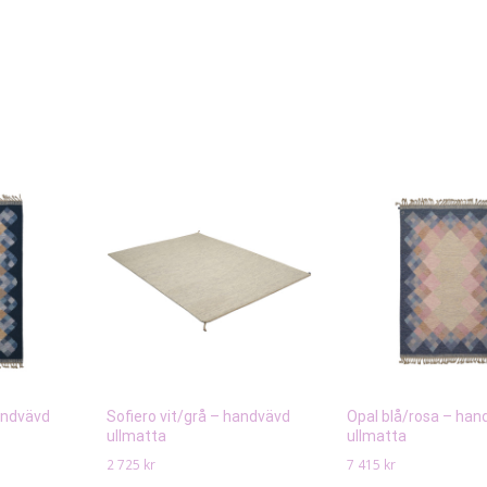
andvävd
Sofiero vit/grå – handvävd
Opal blå/rosa – han
ullmatta
ullmatta
2 725
kr
7 415
kr