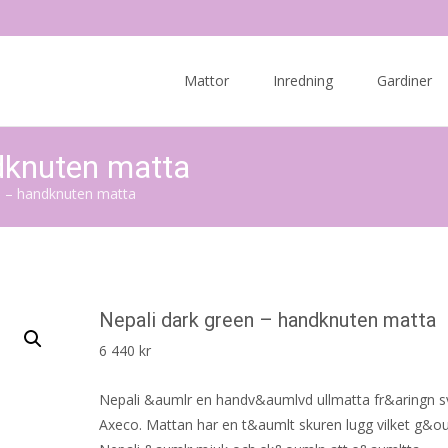
Skip
to
Mattor
Inredning
Gardiner
content
dknuten matta
n – handknuten matta
Nepali dark green – handknuten matta
6 440
kr
Nepali &aumlr en handv&aumlvd ullmatta fr&aringn 
Axeco. Mattan har en t&aumlt skuren lugg vilket g&ou