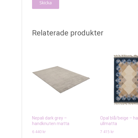
Relaterade produkter
Nepali dark grey –
Opal blå/beige – h
handknuten matta
ullmatta
6 440
kr
7 415
kr