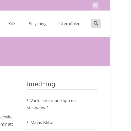
Search
Kök
Belysning
Utemöbler
for:
Inredning
Varför ska man köpa en
stekpanna?
svenska
Majas lyktor
mlr att