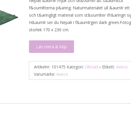
Nepali &aumlr mjuk och sk&oumln att s&aumltta
f&oumltterna p&aring. Naturmaterialet ull &aumlr ett s
och t&aringligt material som st&oumlter ifr&aringn si
H&aumlr ser du Nepali i f&aumlrgen dark green.Fotog
storlek 170 x 230 cm.
Läs mera & köp
Artikelnr:
101475
Kategori:
Ullmatta
Etikett:
Axeco
Varumärke:
Axeco