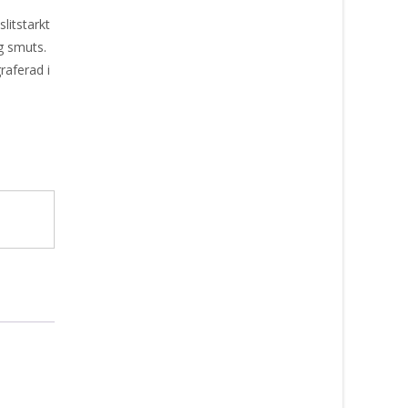
litstarkt
g smuts.
raferad i