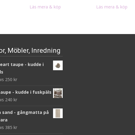
Läs mera & köp
Läs mera & köp
r, Möbler, Inredning
heart taupe - kudde i
ls
ews
250
kr
taupe - kudde i fuskpäls
ews
240
kr
 sand - gångmatta på
ara
ews
385
kr