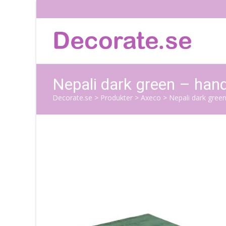
Nepali dark green – han
Decorate.se
>
Produkter
>
Axeco
>
Nepali dark gree