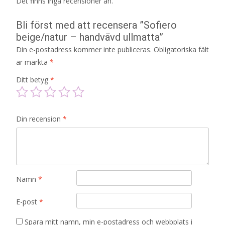
Det finns inga recensioner än.
Bli först med att recensera ”Sofiero
beige/natur – handvävd ullmatta”
Din e-postadress kommer inte publiceras.
Obligatoriska fält
är märkta
*
Ditt betyg
*
Din recension
*
Namn
*
E-post
*
Spara mitt namn, min e-postadress och webbplats i