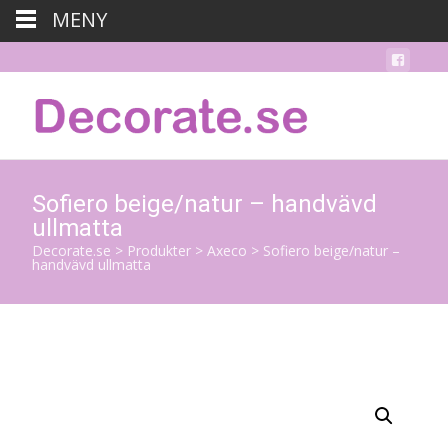
MENY
Sofiero beige/natur – handvävd
ullmatta
Decorate.se
>
Produkter
>
Axeco
>
Sofiero beige/natur –
handvävd ullmatta