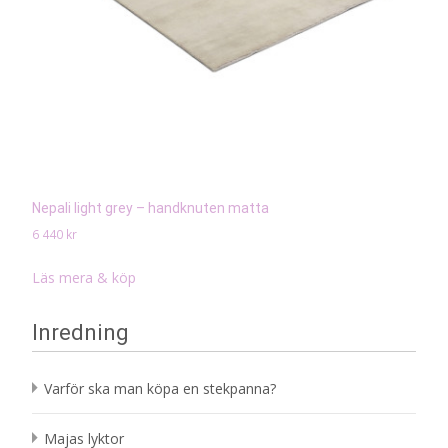
Nepali light grey – handknuten matta
6 440
kr
Läs mera & köp
Inredning
Varför ska man köpa en stekpanna?
Majas lyktor