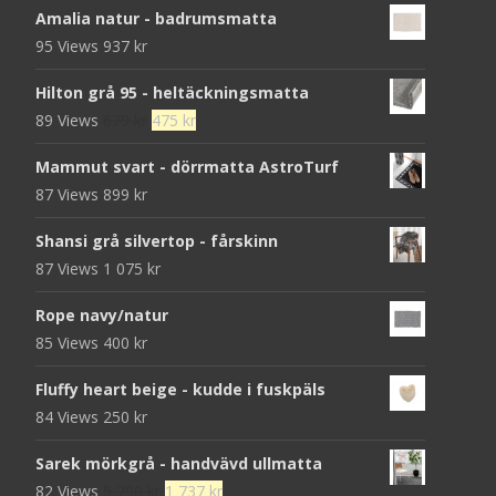
Amalia natur - badrumsmatta
95 Views
937
kr
Hilton grå 95 - heltäckningsmatta
Det
Det
89 Views
679
kr
475
kr
ursprungliga
nuvarande
Mammut svart - dörrmatta AstroTurf
priset
priset
87 Views
899
kr
var:
är:
679 kr.
475 kr.
Shansi grå silvertop - fårskinn
87 Views
1 075
kr
Rope navy/natur
85 Views
400
kr
Fluffy heart beige - kudde i fuskpäls
84 Views
250
kr
Sarek mörkgrå - handvävd ullmatta
Det
Det
82 Views
5 790
kr
1 737
kr