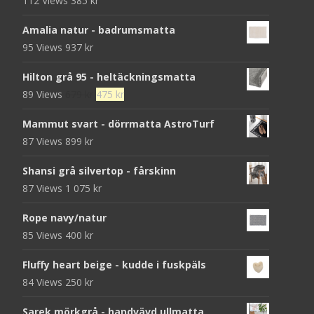
112 Views
385
kr
Amalia natur - badrumsmatta
95 Views
937
kr
Hilton grå 95 - heltäckningsmatta
Det
Det
89 Views
679
kr
475
kr
ursprungliga
nuvarande
Mammut svart - dörrmatta AstroTurf
priset
priset
87 Views
899
kr
var:
är:
679 kr.
475 kr.
Shansi grå silvertop - fårskinn
87 Views
1 075
kr
Rope navy/natur
85 Views
400
kr
Fluffy heart beige - kudde i fuskpäls
84 Views
250
kr
Sarek mörkgrå - handvävd ullmatta