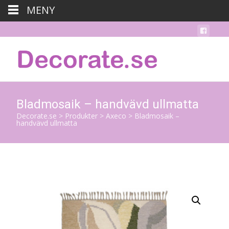
MENY
Bladmosaik – handvävd ullmatta
Decorate.se
>
Produkter
>
Axeco
>
Bladmosaik –
handvävd ullmatta