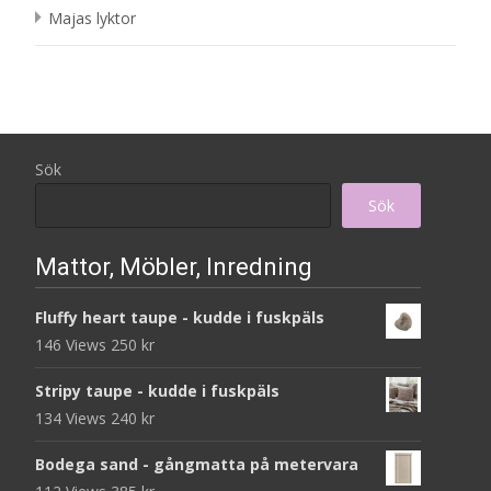
Majas lyktor
Sök
Sök
Mattor, Möbler, Inredning
Fluffy heart taupe - kudde i fuskpäls
146 Views
250
kr
Stripy taupe - kudde i fuskpäls
134 Views
240
kr
Bodega sand - gångmatta på metervara