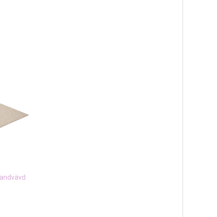
 handvävd
Nepali light grey –
Nepali light blue –
handknuten matta
handknuten matta
6 440
kr
6 440
kr