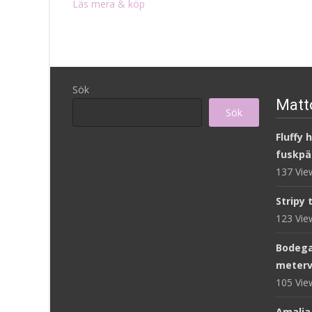
Läs mera & köp
Sök
Matto
Sök
Fluffy 
fuskpä
137 Vi
Stripy 
123 Vi
Bodega
meterv
105 Vi
Amalia