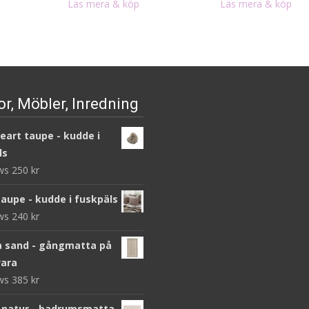
Läs mera & köp
Läs mera & köp
r, Möbler, Inredning
heart taupe - kudde i
ls
ews
250
kr
taupe - kudde i fuskpäls
ews
240
kr
 sand - gångmatta på
ara
ews
385
kr
 natur - badrumsmatta