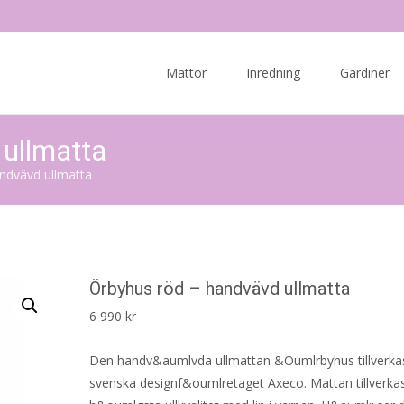
Skip
to
Mattor
Inredning
Gardiner
content
ullmatta
ndvävd ullmatta
Örbyhus röd – handvävd ullmatta
6 990
kr
Den handv&aumlvda ullmattan &Oumlrbyhus tillverka
svenska designf&oumlretaget Axeco. Mattan tillverkas