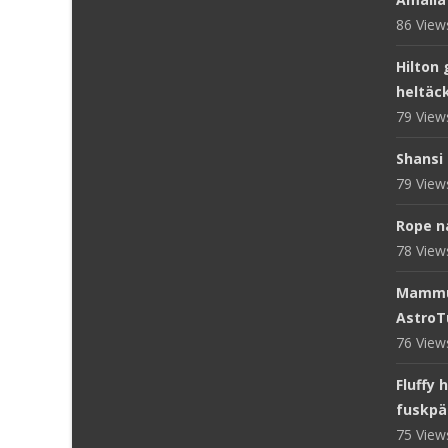
86 Vie
Hilton 
heltäc
79 Vie
Shansi 
79 Vie
Rope n
78 Vie
Mammut
AstroT
76 Vie
Fluffy 
fuskpä
75 Vie