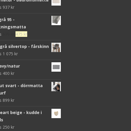
ws
937
kr
grå 95 -
kningsmatta
Det
Det
ws
679
kr
475
kr
ursprungliga
nuvarande
grå silvertop - fårskinn
priset
priset
ws
1 075
kr
var:
är:
679 kr.
475 kr.
avy/natur
ws
400
kr
 svart - dörrmatta
urf
ws
899
kr
heart beige - kudde i
ls
ws
250
kr