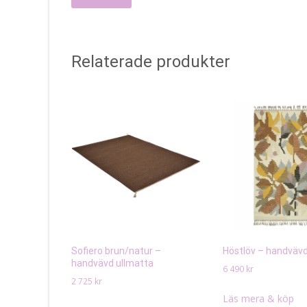
Relaterade produkter
Sofiero brun/natur –
Höstlöv – handvävd
handvävd ullmatta
6 490
kr
2 725
kr
Läs mera & köp