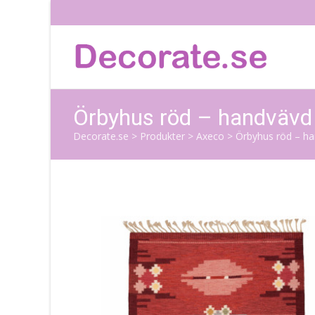
Örbyhus röd – handvävd 
Decorate.se
>
Produkter
>
Axeco
>
Örbyhus röd – ha