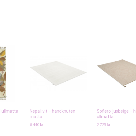
 ullmatta
Nepali vit – handknuten
Sofiero ljusbeige –
matta
ullmatta
6 440
kr
2 725
kr