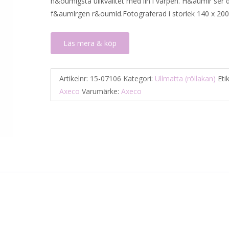
h&oumlgsta ullkvalitet med lin i varpen. H&aumlr ser d
f&aumlrgen r&oumld.Fotograferad i storlek 140 x 200
Läs mera & köp
Artikelnr:
15-07106
Kategori:
Ullmatta (röllakan)
Eti
Axeco
Varumärke:
Axeco