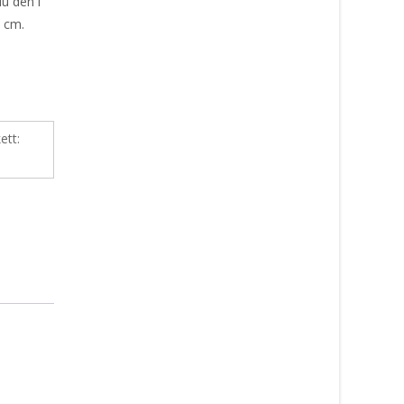
u den i
 cm.
kett: