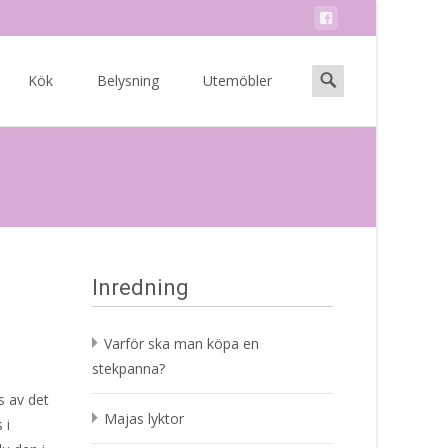
Search
Kök
Belysning
Utemöbler
for:
Inredning
Varför ska man köpa en
stekpanna?
s av det
Majas lyktor
 i