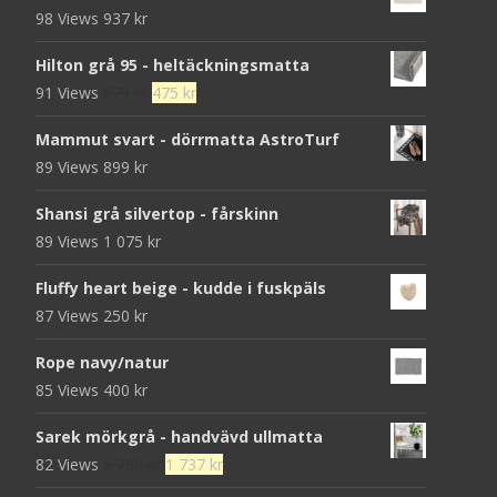
98 Views
937
kr
Hilton grå 95 - heltäckningsmatta
Det
Det
91 Views
679
kr
475
kr
ursprungliga
nuvarande
Mammut svart - dörrmatta AstroTurf
priset
priset
89 Views
899
kr
var:
är:
679 kr.
475 kr.
Shansi grå silvertop - fårskinn
89 Views
1 075
kr
Fluffy heart beige - kudde i fuskpäls
87 Views
250
kr
Rope navy/natur
85 Views
400
kr
Sarek mörkgrå - handvävd ullmatta
Det
Det
82 Views
5 790
kr
1 737
kr
ursprungliga
nuvarande