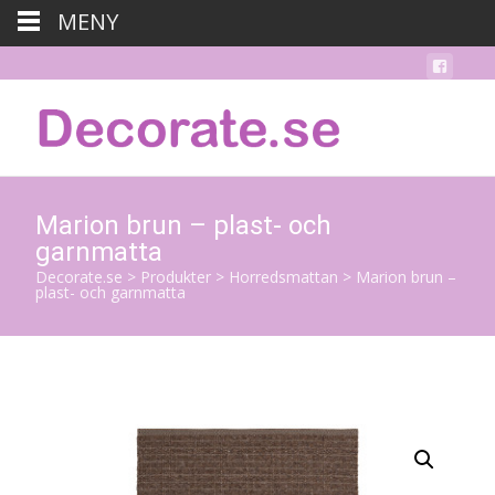
MENY
Marion brun – plast- och
garnmatta
Decorate.se
>
Produkter
>
Horredsmattan
>
Marion brun –
plast- och garnmatta