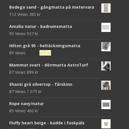
Bodega sand - gångmatta på metervara
112 Views
385
kr
Amalia natur - badrumsmatta
95 Views
937
kr
Hilton grå 95 - heltäckningsmatta
Det
Det
89 Views
679
kr
475
kr
ursprungliga
nuvarande
Mammut svart - dörrmatta AstroTurf
priset
priset
87 Views
899
kr
var:
är:
679 kr.
475 kr.
Shansi grå silvertop - fårskinn
87 Views
1 075
kr
Rope navy/natur
85 Views
400
kr
Fluffy heart beige - kudde i fuskpäls