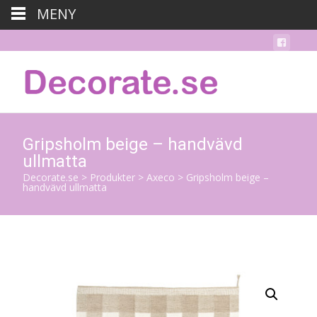
MENY
Gripsholm beige – handvävd
ullmatta
Decorate.se
>
Produkter
>
Axeco
>
Gripsholm beige –
handvävd ullmatta