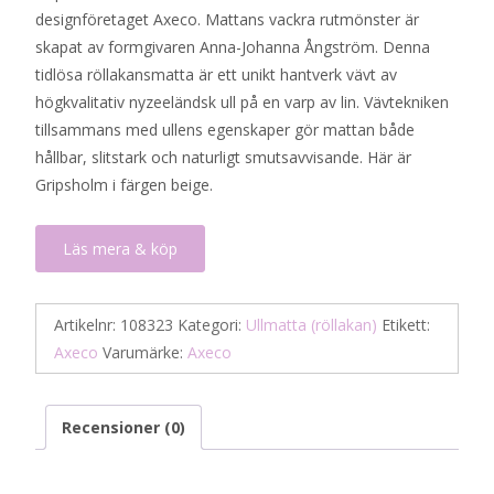
designföretaget Axeco. Mattans vackra rutmönster är
skapat av formgivaren Anna-Johanna Ångström. Denna
tidlösa röllakansmatta är ett unikt hantverk vävt av
högkvalitativ nyzeeländsk ull på en varp av lin. Vävtekniken
tillsammans med ullens egenskaper gör mattan både
hållbar, slitstark och naturligt smutsavvisande. Här är
Gripsholm i färgen beige.
Läs mera & köp
Artikelnr:
108323
Kategori:
Ullmatta (röllakan)
Etikett:
Axeco
Varumärke:
Axeco
Recensioner (0)