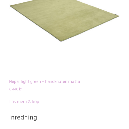
Nepali light green – handknuten matta
6 440
kr
Läs mera & köp
Inredning