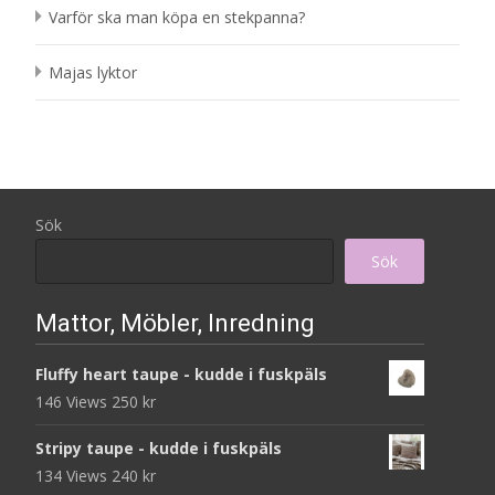
Varför ska man köpa en stekpanna?
Majas lyktor
Sök
Sök
Mattor, Möbler, Inredning
Fluffy heart taupe - kudde i fuskpäls
146 Views
250
kr
Stripy taupe - kudde i fuskpäls
134 Views
240
kr