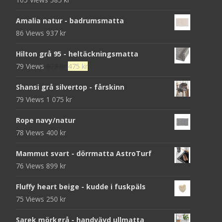
Amalia natur - badrumsmatta
86 Views
937
kr
Hilton grå 95 - heltäckningsmatta
Det
Det
79 Views
679
kr
475
kr
ursprungliga
nuvarande
Shansi grå silvertop - fårskinn
priset
priset
79 Views
1 075
kr
var:
är:
679 kr.
475 kr.
Rope navy/natur
78 Views
400
kr
Mammut svart - dörrmatta AstroTurf
76 Views
899
kr
Fluffy heart beige - kudde i fuskpäls
75 Views
250
kr
Sarek mörkgrå - handvävd ullmatta