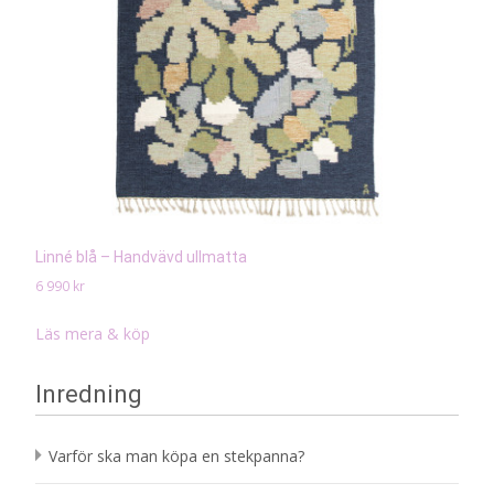
Linné blå – Handvävd ullmatta
6 990
kr
Läs mera & köp
Inredning
Varför ska man köpa en stekpanna?