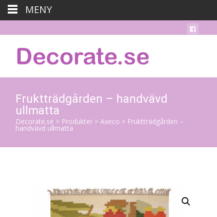
MENY
Fruktträdgården – handvävd
ullmatta
Decorate.se
>
Produkter
>
Axeco
>
Fruktträdgården –
handvävd ullmatta