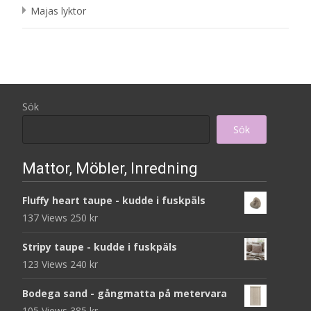
Majas lyktor
Sök
Sök
Mattor, Möbler, Inredning
Fluffy heart taupe - kudde i fuskpäls
137 Views
250
kr
Stripy taupe - kudde i fuskpäls
123 Views
240
kr
Bodega sand - gångmatta på metervara
105 Views
385
kr