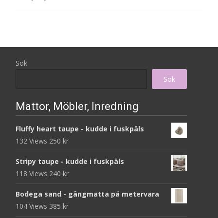
Sök
Sök
Mattor, Möbler, Inredning
Fluffy heart taupe - kudde i fuskpäls
132 Views
250
kr
Stripy taupe - kudde i fuskpäls
118 Views
240
kr
Bodega sand - gångmatta på metervara
104 Views
385
kr