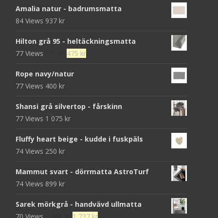
Amalia natur - badrumsmatta
84 Views
937
kr
Hilton grå 95 - heltäckningsmatta
Det
Det
77 Views
679
kr
475
kr
ursprungliga
nuvarande
Rope navy/natur
priset
priset
77 Views
400
kr
var:
är:
679 kr.
475 kr.
Shansi grå silvertop - fårskinn
77 Views
1 075
kr
Fluffy heart beige - kudde i fuskpäls
74 Views
250
kr
Mammut svart - dörrmatta AstroTurf
74 Views
899
kr
Sarek mörkgrå - handvävd ullmatta
Det
Det
70 Views
5 790
kr
1 737
kr