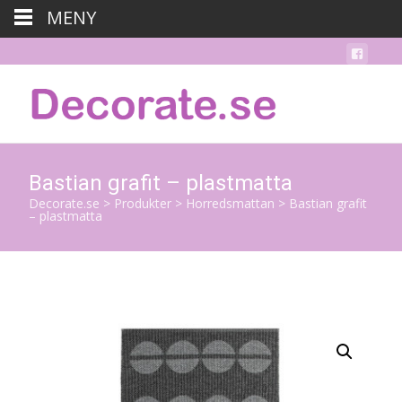
MENY
Bastian grafit – plastmatta
Decorate.se
>
Produkter
>
Horredsmattan
>
Bastian grafit
– plastmatta