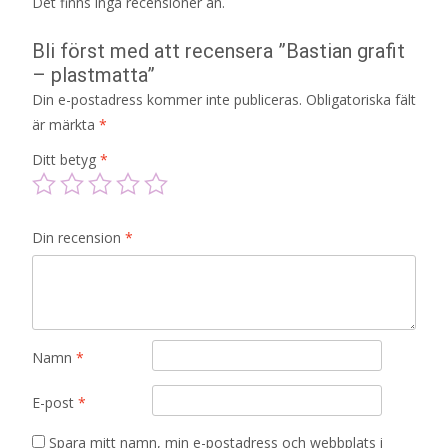
Det finns inga recensioner än.
Bli först med att recensera ”Bastian grafit
– plastmatta”
Din e-postadress kommer inte publiceras.
Obligatoriska fält
är märkta
*
Ditt betyg
*
Din recension
*
Namn
*
E-post
*
Spara mitt namn, min e-postadress och webbplats i