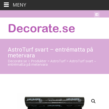
MENY
AstroTurf svart – entrématta på
metervara
Decorate.se
>
Produkter
>
AstroTurf
>
AstroTurf svart –
entrématta på metervara