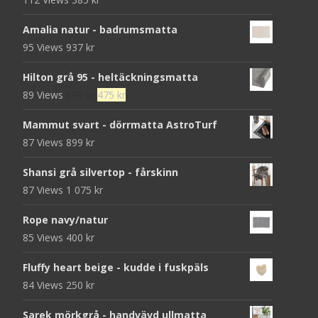
Amalia natur - badrumsmatta
95 Views
937
kr
Hilton grå 95 - heltäckningsmatta
Det
Det
89 Views
679
kr
475
kr
ursprungliga
nuvarande
Mammut svart - dörrmatta AstroTurf
priset
priset
87 Views
899
kr
var:
är:
679 kr.
475 kr.
Shansi grå silvertop - fårskinn
87 Views
1 075
kr
Rope navy/natur
85 Views
400
kr
Fluffy heart beige - kudde i fuskpäls
84 Views
250
kr
Sarek mörkgrå - handvävd ullmatta