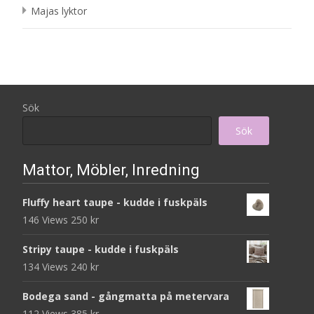
Majas lyktor
Sök
Sök
Mattor, Möbler, Inredning
Fluffy heart taupe - kudde i fuskpäls
146 Views
250
kr
Stripy taupe - kudde i fuskpäls
134 Views
240
kr
Bodega sand - gångmatta på metervara
112 Views
385
kr