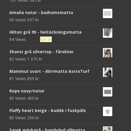
107 Views
385
kr
Amalia natur - badrumsmatta
90 Views
937
kr
Hilton grå 95 - heltäckningsmatta
Det
Det
84 Views
679
kr
475
kr
ursprungliga
nuvarande
Shansi grå silvertop - fårskinn
priset
priset
82 Views
1 075
kr
var:
är:
679 kr.
475 kr.
Mammut svart - dörrmatta AstroTurf
81 Views
899
kr
Rope navy/natur
80 Views
400
kr
Fluffy heart beige - kudde i fuskpäls
80 Views
250
kr
Sarek mörkgrå - handvävd ullmatta