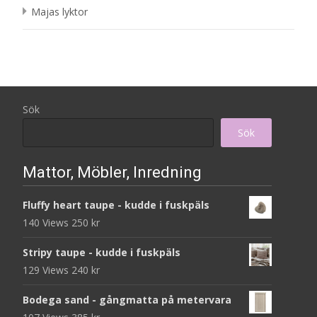
Majas lyktor
Sök
Sök
Mattor, Möbler, Inredning
Fluffy heart taupe - kudde i fuskpäls
140 Views
250
kr
Stripy taupe - kudde i fuskpäls
129 Views
240
kr
Bodega sand - gångmatta på metervara