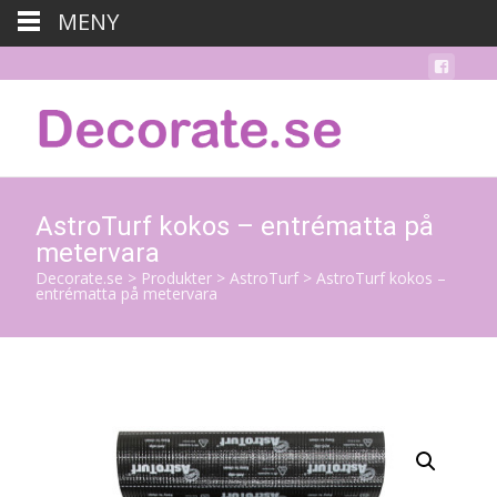
MENY
AstroTurf kokos – entrématta på
metervara
Decorate.se
>
Produkter
>
AstroTurf
>
AstroTurf kokos –
entrématta på metervara