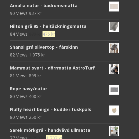
Amalia natur - badrumsmatta
90 Views
937
kr
Hilton grå 95 - heltäckningsmatta
Det
Det
84 Views
679
kr
475
kr
ursprungliga
nuvarande
Shansi grå silvertop - fårskinn
priset
priset
82 Views
1 075
kr
var:
är:
679 kr.
475 kr.
Mammut svart - dörrmatta AstroTurf
81 Views
899
kr
Rope navy/natur
80 Views
400
kr
Fluffy heart beige - kudde i fuskpäls
80 Views
250
kr
Sarek mörkgrå - handvävd ullmatta
Det
Det
77 Views
5 790
kr
1 737
kr