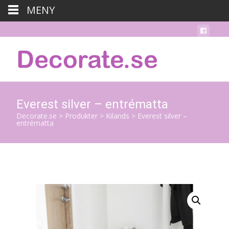
MENY
Everest silver – entrématta
Decorate.se
>
Produkter
>
Kilands
>
Everest silver –
entrématta