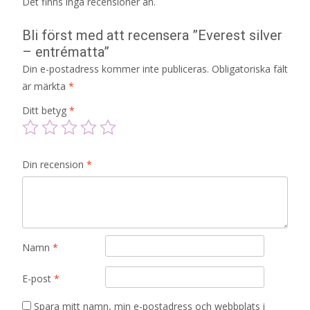
Det finns inga recensioner än.
Bli först med att recensera ”Everest silver
– entrématta”
Din e-postadress kommer inte publiceras.
Obligatoriska fält
är märkta
*
Ditt betyg
*
Din recension
*
Namn
*
E-post
*
Spara mitt namn, min e-postadress och webbplats i