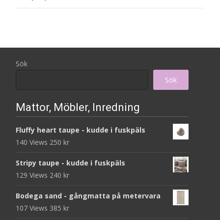
Sök
Sök
Mattor, Möbler, Inredning
Fluffy heart taupe - kudde i fuskpäls
140 Views
250
kr
Stripy taupe - kudde i fuskpäls
129 Views
240
kr
Bodega sand - gångmatta på metervara
107 Views
385
kr