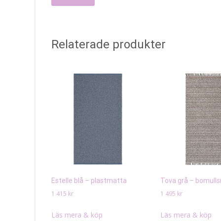
Relaterade produkter
Estelle blå – plastmatta
Tova grå – bomull
1 415
kr
1 495
kr
Läs mera & köp
Läs mera & köp