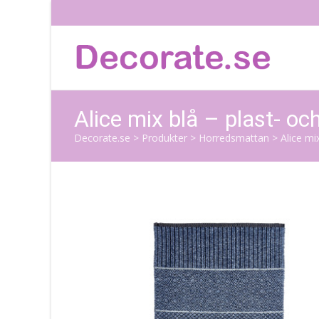
Alice mix blå – plast- o
Decorate.se
>
Produkter
>
Horredsmattan
>
Alice mi