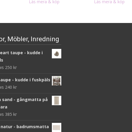
Läs mera & köp
Läs mera & köp
r, Möbler, Inredning
heart taupe - kudde i
ls
ews
250
kr
taupe - kudde i fuskpäls
ews
240
kr
 sand - gångmatta på
ara
ews
385
kr
 natur - badrumsmatta