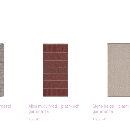
smatta
Alice mix vinröd – plast- och
Signe beige – plast-
garnmatta
garnmatta
465
kr
1 285
kr