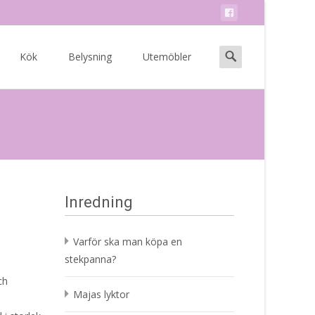
Search
Kök
Belysning
Utemöbler
for:
Inredning
Varför ska man köpa en
stekpanna?
ch
Majas lyktor