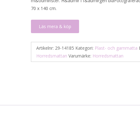
m&oumlnster. H&aumlr i f&aumlrgen blåFotograferad 
70 x 140 cm.
Läs mera & köp
Artikelnr:
29-14185
Kategori:
Plast- och garnmatta
Horredsmattan
Varumärke:
Horredsmattan