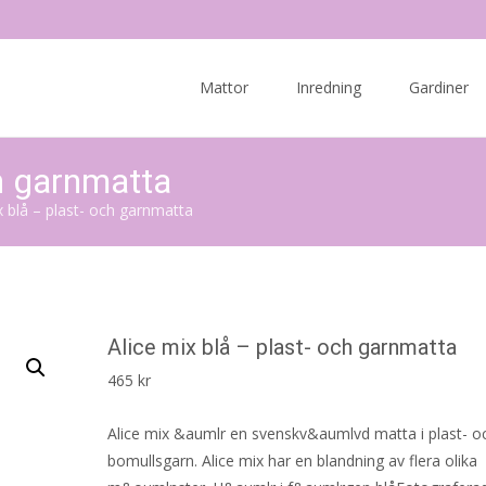
Skip
to
Mattor
Inredning
Gardiner
content
ch garnmatta
x blå – plast- och garnmatta
Alice mix blå – plast- och garnmatta
465
kr
Alice mix &aumlr en svenskv&aumlvd matta i plast- o
bomullsgarn. Alice mix har en blandning av flera olika