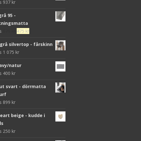
ws
937
kr
grå 95 -
kningsmatta
Det
Det
ws
679
kr
475
kr
ursprungliga
nuvarande
grå silvertop - fårskinn
priset
priset
ws
1 075
kr
var:
är:
679 kr.
475 kr.
avy/natur
ws
400
kr
 svart - dörrmatta
urf
ws
899
kr
heart beige - kudde i
ls
ws
250
kr