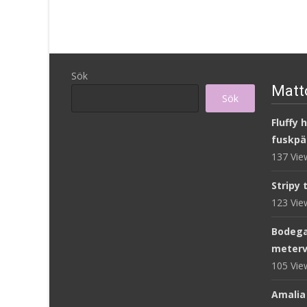
Sök
Matto
Sök
Fluffy 
fuskpä
137 Vi
Stripy 
123 Vi
Bodega
meterv
105 Vi
Amalia