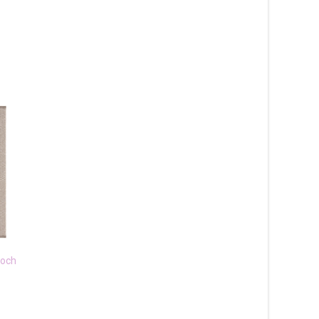
 och
Alice mix offwhite – plast-
Signe grafit – plast- 
och garnmatta
garnmatta
465
kr
1 285
kr