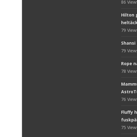
86 Vie
Hilton 
heltäc
79 Vie
Shansi 
79 Vie
Rope n
78 Vie
Mammut
AstroT
76 Vie
Fluffy 
fuskpä
75 Vie