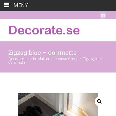
MENY
Zigzag blue – dörrmatta
Decorate.se
>
Produkter
>
Inhouse Group
>
Zigzag blue –
dörrmatta