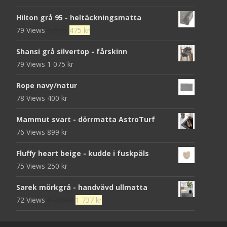
Hilton grå 95 - heltäckningsmatta
Det
Det
79 Views
679
kr
475
kr
ursprungliga
nuvarande
Shansi grå silvertop - fårskinn
priset
priset
79 Views
1 075
kr
var:
är:
679 kr.
475 kr.
Rope navy/natur
78 Views
400
kr
Mammut svart - dörrmatta AstroTurf
76 Views
899
kr
Fluffy heart beige - kudde i fuskpäls
75 Views
250
kr
Sarek mörkgrå - handvävd ullmatta
Det
Det
72 Views
5 790
kr
1 737
kr
ursprungliga
nuvarande
priset
priset