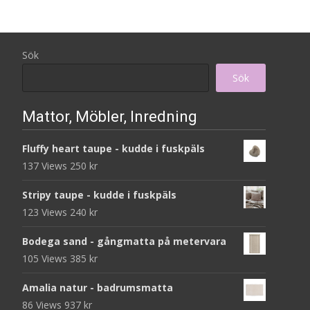
Sök
Sök
Mattor, Möbler, Inredning
Fluffy heart taupe - kudde i fuskpäls
137 Views
250
kr
Stripy taupe - kudde i fuskpäls
123 Views
240
kr
Bodega sand - gångmatta på metervara
105 Views
385
kr
Amalia natur - badrumsmatta
86 Views
937
kr