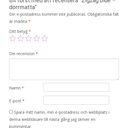
Bli först med att recensera ”Zigzag blue –
dörrmatta”
Din e-postadress kommer inte publiceras.
Obligatoriska fält
är märkta
*
Ditt betyg
*
Din recension
*
Namn
*
E-post
*
Spara mitt namn, min e-postadress och webbplats i
denna webbläsare till nästa gång jag skriver en
kommentar.