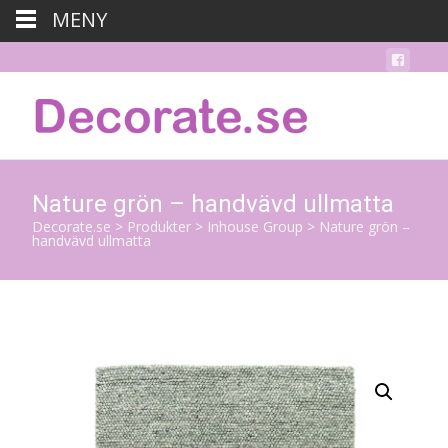
MENY
Nature grön – handvävd ullmatta
Decorate.se
>
Produkter
>
Inhouse Group
>
Nature grön –
handvävd ullmatta