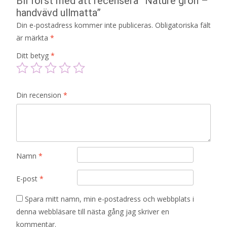
Bli först med att recensera ”Nature grön –
handvävd ullmatta”
Din e-postadress kommer inte publiceras.
Obligatoriska fält
är märkta
*
Ditt betyg
*
Din recension
*
Namn
*
E-post
*
Spara mitt namn, min e-postadress och webbplats i
denna webbläsare till nästa gång jag skriver en
kommentar.