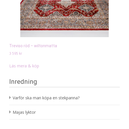
Treviso röd – wiltonmatta
3 595
kr
Läs mera & köp
Inredning
Varför ska man köpa en stekpanna?
Majas lyktor