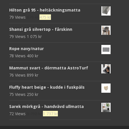
Hilton grå 95 - heltäckningsmatta
Det
Det
79 Views
679
kr
475
kr
ursprungliga
nuvarande
Shansi grå silvertop - fårskinn
priset
priset
79 Views
1 075
kr
var:
är:
679 kr.
475 kr.
Rope navy/natur
78 Views
400
kr
Mammut svart - dörrmatta AstroTurf
76 Views
899
kr
Fluffy heart beige - kudde i fuskpäls
75 Views
250
kr
Sarek mörkgrå - handvävd ullmatta
Det
Det
72 Views
5 790
kr
1 737
kr
ursprungliga
nuvarande
priset
priset