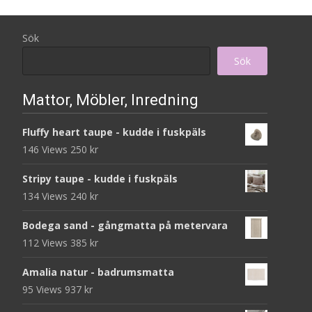
Sök
Sök
Mattor, Möbler, Inredning
Fluffy heart taupe - kudde i fuskpäls
146 Views
250
kr
Stripy taupe - kudde i fuskpäls
134 Views
240
kr
Bodega sand - gångmatta på metervara
112 Views
385
kr
Amalia natur - badrumsmatta
95 Views
937
kr