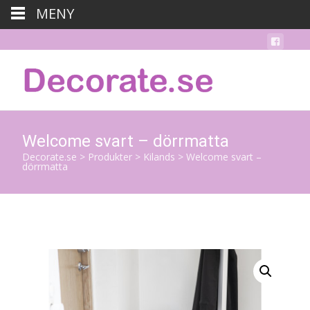
MENY
Welcome svart – dörrmatta
Decorate.se
>
Produkter
>
Kilands
>
Welcome svart –
dörrmatta