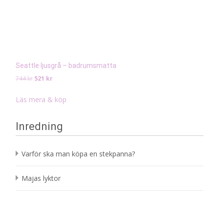
Seattle ljusgrå – badrumsmatta
Det
Det
744
kr
521
kr
ursprungliga
nuvarande
priset
priset
Läs mera & köp
var:
är:
744 kr.
521 kr.
Inredning
Varför ska man köpa en stekpanna?
Majas lyktor