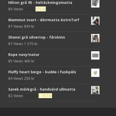
Hilton grå 95 - heltäckningsmatta
Det
Det
89 Views
679
kr
475
kr
ursprungliga
nuvarande
Mammut svart - dörrmatta AstroTurf
priset
priset
87 Views
899
kr
var:
är:
679 kr.
475 kr.
Shansi grå silvertop - fårskinn
87 Views
1 075
kr
Rope navy/natur
85 Views
400
kr
Fluffy heart beige - kudde i fuskpäls
84 Views
250
kr
Sarek mörkgrå - handvävd ullmatta
Det
Det
82 Views
5 790
kr
1 737
kr
ursprungliga
nuvarande
priset
priset
var:
är: