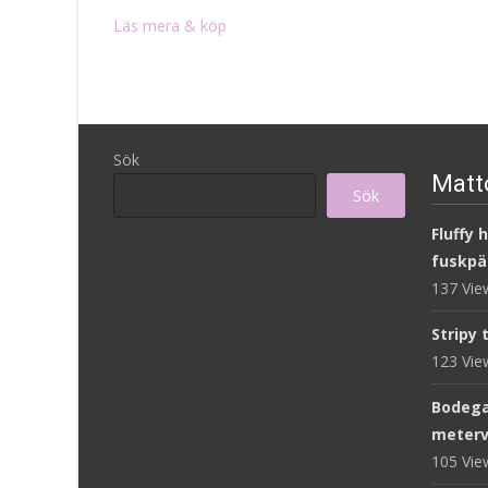
Läs mera & köp
Sök
Matto
Sök
Fluffy 
fuskpä
137 Vi
Stripy 
123 Vi
Bodega
meterv
105 Vi