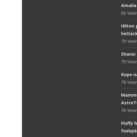
Amalia
86 Vie
Hilton 
heltäc
79 Vie
Shansi 
79 Vie
Rope n
78 Vie
Mammut
AstroT
76 Vie
Fluffy 
fuskpä