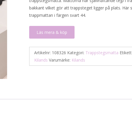
trappstegsmatta. Mattorna har självhäftande tejp i f
bakkant vilket gör att trappsteget ligger på plats. Här 
trappmattan i färgen svart 44.
Läs mera & köp
Artikelnr:
108326
Kategori:
Trappstegsmatta
Etikett
Kilands
Varumärke:
Kilands