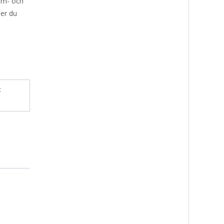
ram- och
ser du
: