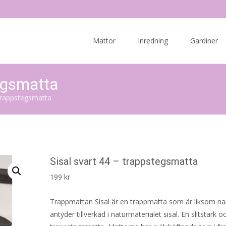
Skip
to
Mattor
Inredning
Gardiner
content
tegsmatta
 trappstegsmatta
Sisal svart 44 – trappstegsmatta
199
kr
Trappmattan Sisal är en trappmatta som är liksom n
antyder tillverkad i naturmaterialet sisal. En slitstark 