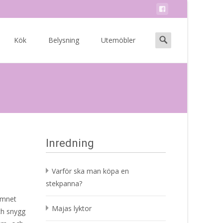
Search
Kök
Belysning
Utemöbler
for:
Inredning
Varför ska man köpa en
stekpanna?
amnet
Majas lyktor
och snygg