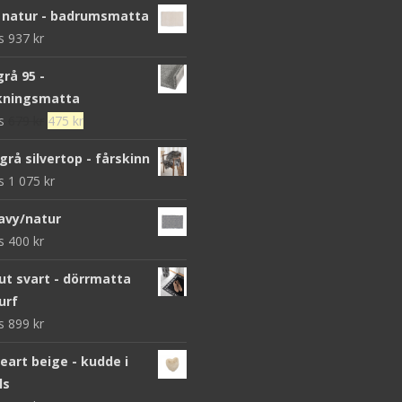
 natur - badrumsmatta
ws
937
kr
grå 95 -
kningsmatta
Det
Det
ws
679
kr
475
kr
ursprungliga
nuvarande
grå silvertop - fårskinn
priset
priset
ws
1 075
kr
var:
är:
679 kr.
475 kr.
avy/natur
ws
400
kr
 svart - dörrmatta
urf
ws
899
kr
heart beige - kudde i
ls