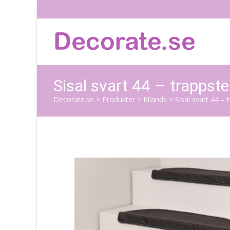
Sisal svart 44 – trapps
Decorate.se
>
Produkter
>
Kilands
>
Sisal svart 44 –