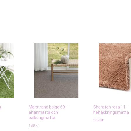
s
Marstrand beige 60 –
Sheraton rosa 11 –
altanmatta och
heltäckningsmatta
balkongmatta
569
kr
189
kr