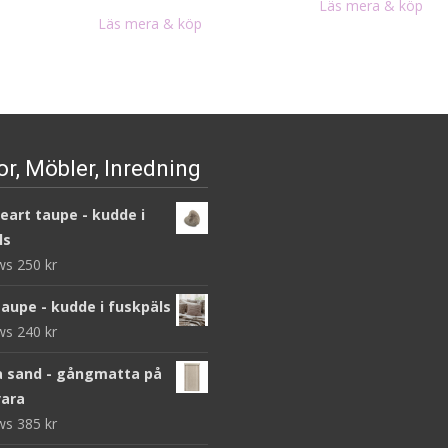
Läs mera & köp
Läs mera & köp
r, Möbler, Inredning
heart taupe - kudde i
ls
ews
250
kr
taupe - kudde i fuskpäls
ews
240
kr
 sand - gångmatta på
ara
ews
385
kr