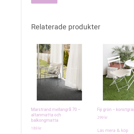
Relaterade produkter
Marstrand mellangrå 70 –
Fiji grön – konstgrä
altanmatta och
299
kr
balkongmatta
189
kr
Läs mera & köp