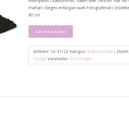
exempelvis i badrummet, hallen eller i entrén. Här ser
859 kr.
430 kr.
mattan i färgen enfärgad svart.Fotograferad i storlek
80 cm
Läs mera & köp
Artikelnr:
16-31122
Kategori:
Badrumsmatta
Etikett
Design
Varumärke:
Etol Design