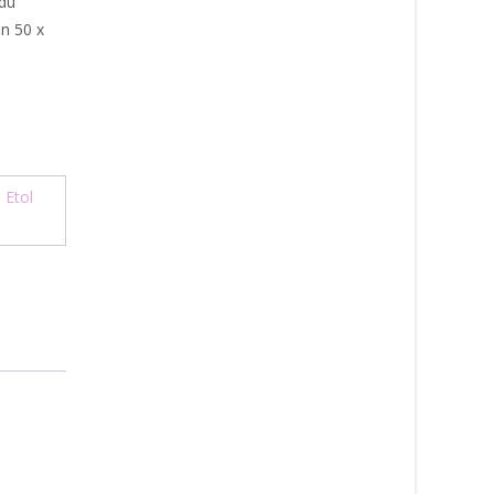
 du
en 50 x
:
Etol