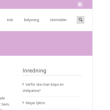
Search
Kök
Belysning
Utemöbler
for:
Inredning
Varför ska man köpa en
stekpanna?
ade
Majas lyktor
tt hem,