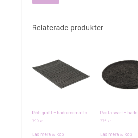
Relaterade produkter
Ribb grafit – badrumsmatta
Rasta svart – bad
399
kr
375
kr
Läs mera & köp
Läs mera & köp