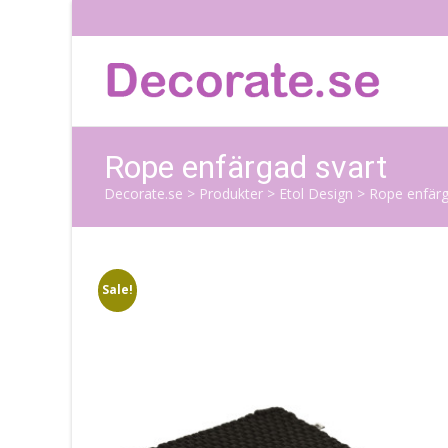
Rope enfärgad svart
Decorate.se
>
Produkter
>
Etol Design
>
Rope enfärg
Sale!