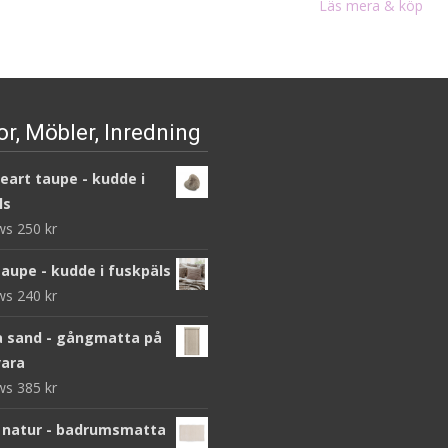
priset
priset
Läs mera & köp
var:
är:
var:
är:
375 kr.
188 kr.
438 kr.
219 kr.
r, Möbler, Inredning
heart taupe - kudde i
ls
ews
250
kr
taupe - kudde i fuskpäls
ews
240
kr
 sand - gångmatta på
ara
ews
385
kr
 natur - badrumsmatta