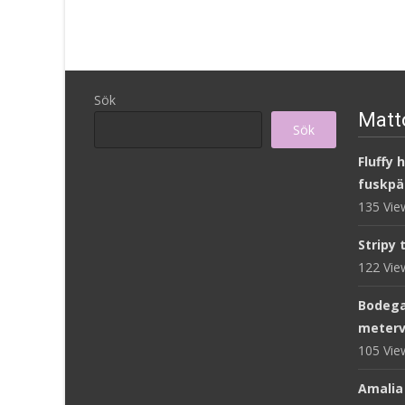
Sök
Matto
Sök
Fluffy 
fuskpä
135 Vi
Stripy 
122 Vi
Bodega
meterv
105 Vi
Amalia