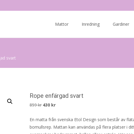
Skip
to
Mattor
Inredning
Gardiner
content
ad svart
Rope enfärgad svart
Det
Det
859
kr
430
kr
ursprungliga
nuvarande
En matta från svenska Etol Design som består av flät
priset
priset
bomullsrep. Mattan kan användas på flera platser i di
var:
är: