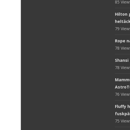
85 Vie
Hilton 
heltäc
79 Vie
Rope n
78 Vie
Shansi 
78 Vie
Mammut
AstroT
76 Vie
Fluffy 
fuskpä
75 Vie