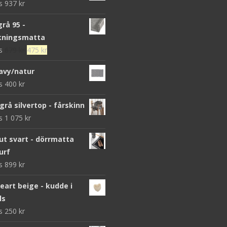
ws
937
kr
grå 95 -
kningsmatta
Det
Det
ws
679
kr
475
kr
ursprungliga
nuvarande
avy/natur
priset
priset
ws
400
kr
var:
är:
679 kr.
475 kr.
grå silvertop - fårskinn
ws
1 075
kr
 svart - dörrmatta
urf
ws
899
kr
heart beige - kudde i
ls
ws
250
kr