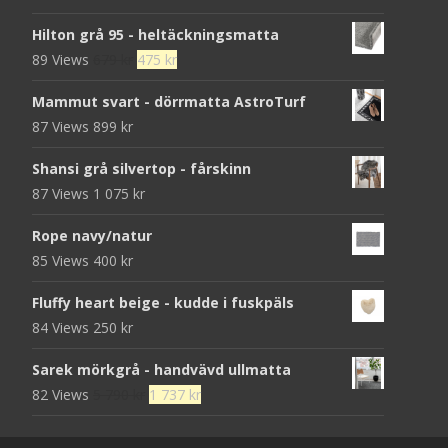
Hilton grå 95 - heltäckningsmatta
Det
Det
89 Views
679
kr
475
kr
ursprungliga
nuvarande
Mammut svart - dörrmatta AstroTurf
priset
priset
87 Views
899
kr
var:
är:
679 kr.
475 kr.
Shansi grå silvertop - fårskinn
87 Views
1 075
kr
Rope navy/natur
85 Views
400
kr
Fluffy heart beige - kudde i fuskpäls
84 Views
250
kr
Sarek mörkgrå - handvävd ullmatta
Det
Det
82 Views
5 790
kr
1 737
kr
ursprungliga
nuvarande
priset
priset