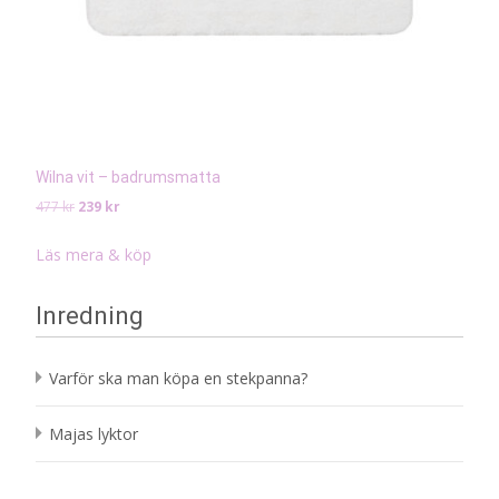
Wilna vit – badrumsmatta
Det
Det
477
kr
239
kr
ursprungliga
nuvarande
priset
priset
Läs mera & köp
var:
är:
477 kr.
239 kr.
Inredning
Varför ska man köpa en stekpanna?
Majas lyktor