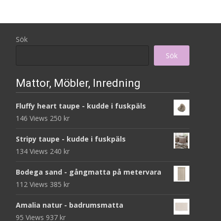
Sök
Sök
Mattor, Möbler, Inredning
Fluffy heart taupe - kudde i fuskpäls
146 Views
250
kr
Stripy taupe - kudde i fuskpäls
134 Views
240
kr
Bodega sand - gångmatta på metervara
112 Views
385
kr
Amalia natur - badrumsmatta
95 Views
937
kr