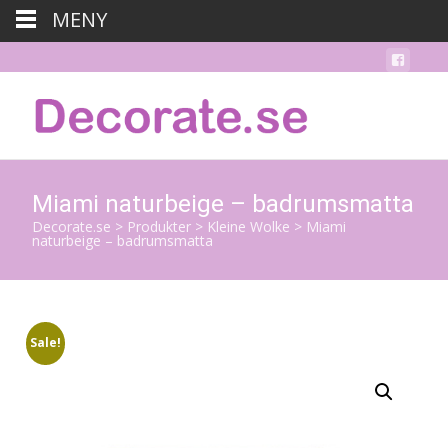
MENY
Miami naturbeige – badrumsmatta
Decorate.se
>
Produkter
>
Kleine Wolke
>
Miami
naturbeige – badrumsmatta
Sale!