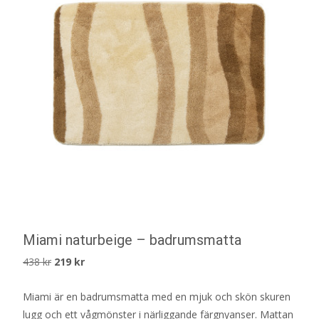
Miami naturbeige – badrumsmatta
Det
Det
438
kr
219
kr
ursprungliga
nuvarande
Miami är en badrumsmatta med en mjuk och skön skuren
priset
priset
lugg och ett vågmönster i närliggande färgnyanser. Mattan
var:
är: