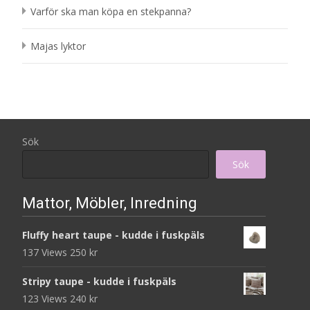
Varför ska man köpa en stekpanna?
Majas lyktor
Sök
Sök
Mattor, Möbler, Inredning
Fluffy heart taupe - kudde i fuskpäls
137 Views
250
kr
Stripy taupe - kudde i fuskpäls
123 Views
240
kr