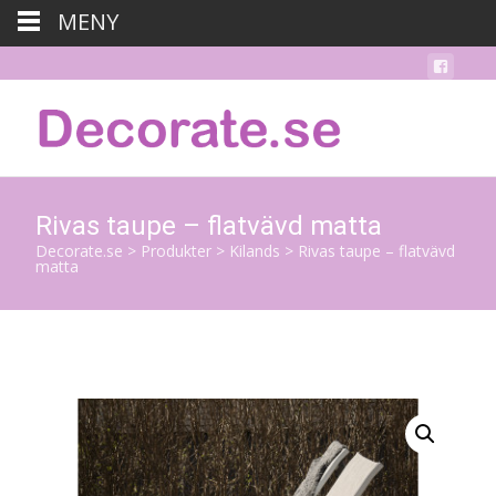
MENY
Rivas taupe – flatvävd matta
Decorate.se
>
Produkter
>
Kilands
>
Rivas taupe – flatvävd
matta