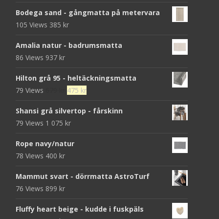
Bodega sand - gångmatta på metervara
105 Views
385
kr
Amalia natur - badrumsmatta
86 Views
937
kr
Hilton grå 95 - heltäckningsmatta
Det
Det
79 Views
679
kr
475
kr
ursprungliga
nuvarande
Shansi grå silvertop - fårskinn
priset
priset
79 Views
1 075
kr
var:
är:
679 kr.
475 kr.
Rope navy/natur
78 Views
400
kr
Mammut svart - dörrmatta AstroTurf
76 Views
899
kr
Fluffy heart beige - kudde i fuskpäls