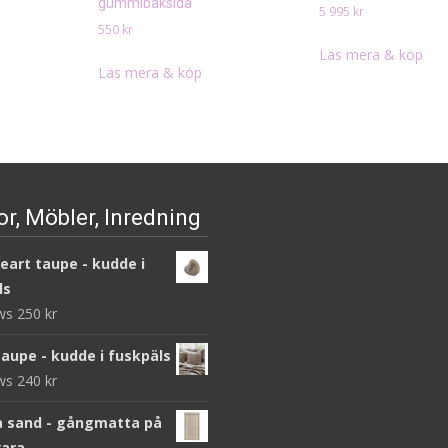
gummibaksida
5 995
kr
550
kr
Läs mera & köp
Läs mera & köp
r, Möbler, Inredning
heart taupe - kudde i
ls
ews
250
kr
taupe - kudde i fuskpäls
ews
240
kr
 sand - gångmatta på
ara