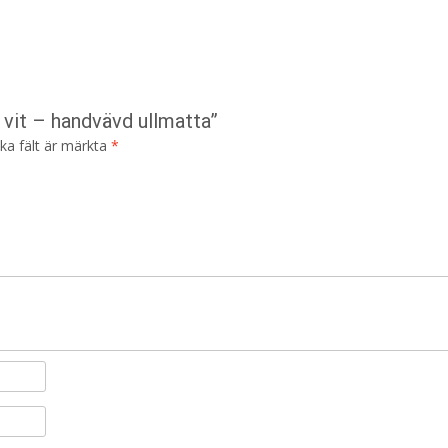
 vit – handvävd ullmatta”
ska fält är märkta
*