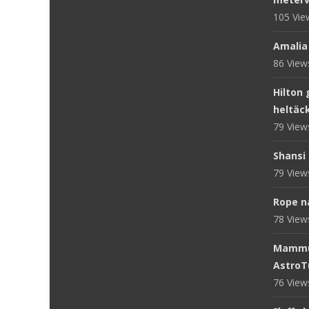
105 Vi
Amalia
86 Vie
Hilton 
heltäc
79 Vie
Shansi 
79 Vie
Rope n
78 Vie
Mammut
AstroT
76 Vie