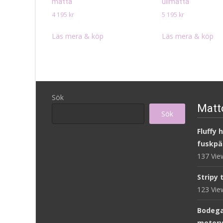
matta
ullmatta
4 195
kr
5 195
kr
Läs mera & köp
Läs mera & köp
Sök
Matto
Sök
Fluffy 
fuskpä
137 Vi
Stripy 
123 Vi
Bodega
meterv