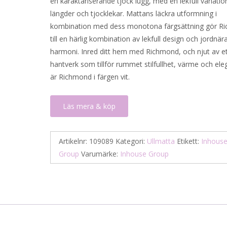
en karaktäriserande tjock lugg, med en lekfull variatio
längder och tjocklekar. Mattans läckra utformning i
kombination med dess monotona färgsättning gör R
till en härlig kombination av lekfull design och jordnär
harmoni. Inred ditt hem med Richmond, och njut av e
hantverk som tillför rummet stilfullhet, värme och ele
är Richmond i färgen vit.
Läs mera & köp
Artikelnr:
109089
Kategori:
Ullmatta
Etikett:
Inhous
Group
Varumärke:
Inhouse Group