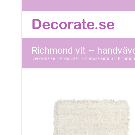
Richmond vit – handvävd
Decorate.se
>
Produkter
>
Inhouse Group
>
Richmond