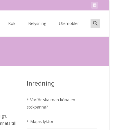
Search
Kök
Belysning
Utemöbler
for:
Inredning
Varför ska man köpa en
stekpanna?
ign.
Majas lyktor
nats till