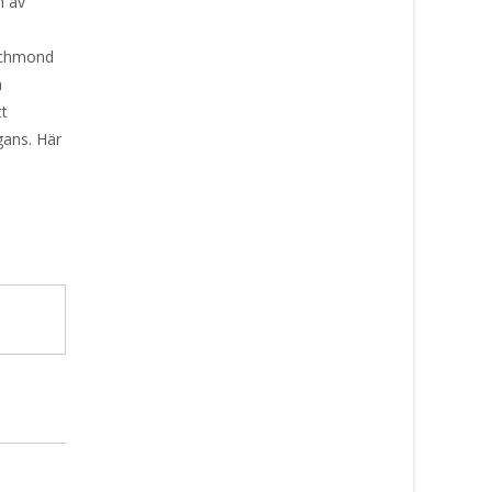
n av
ichmond
a
tt
gans. Här
e