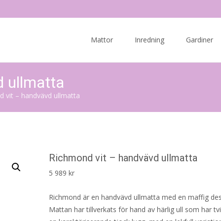
Skip
to
Mattor
Inredning
Gardiner
content
 ullmatta
 vit – handvävd ullmatta
Richmond vit – handvävd ullmatta
5 989
kr
Richmond är en handvävd ullmatta med en maffig des
Mattan har tillverkats för hand av härlig ull som har tvin