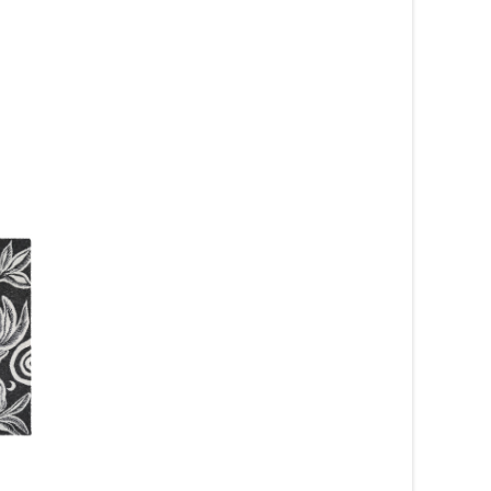
Grinda röd – handvävd
Gotland grön – hand