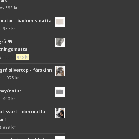
ews
385
kr
 natur - badrumsmatta
ws
937
kr
grå 95 -
kningsmatta
Det
Det
ws
679
kr
475
kr
ursprungliga
nuvarande
grå silvertop - fårskinn
priset
priset
ws
1 075
kr
var:
är:
679 kr.
475 kr.
avy/natur
ws
400
kr
 svart - dörrmatta
urf
ws
899
kr