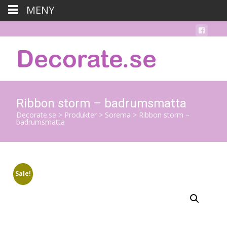
MENY
Ribbon storm – badrumsmatta
Decorate.se
>
Produkter
>
Sorema
>
Ribbon storm –
badrumsmatta
Sale!