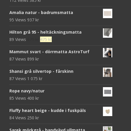
112 Views
385
kr
Amalia natur - badrumsmatta
95 Views
937
kr
Hilton grå 95 - heltäckningsmatta
Det
Det
89 Views
679
kr
475
kr
ursprungliga
nuvarande
Mammut svart - dörrmatta AstroTurf
priset
priset
87 Views
899
kr
var:
är:
679 kr.
475 kr.
Shansi grå silvertop - fårskinn
87 Views
1 075
kr
Rope navy/natur
85 Views
400
kr
Fluffy heart beige - kudde i fuskpäls
84 Views
250
kr
Sarek mörkgrå - handvävd ullmatta