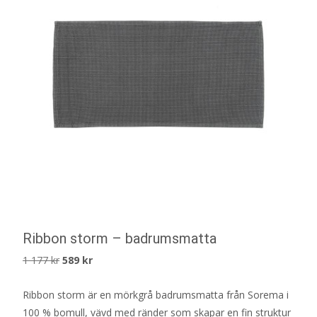
Ribbon storm – badrumsmatta
Det
Det
1 177
kr
589
kr
ursprungliga
nuvarande
Ribbon storm är en mörkgrå badrumsmatta från Sorema i
priset
priset
100 % bomull, vävd med ränder som skapar en fin struktur
var:
är: