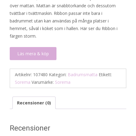
över mattan. Mattan är snabbtorkande och dessutom
1
589 kr.
tvättbar i tvättmaskin. Ribbon passar inte bara i
177 kr.
badrummet utan kan användas på många platser i
hemmet, såväl i köket som i hallen. Här ser du Ribbon i
färgen storm.
Läs mera & köp
Artikelnr:
107480
Kategori:
Badrumsmatta
Etikett:
Sorema
Varumärke:
Sorema
Recensioner (0)
Recensioner