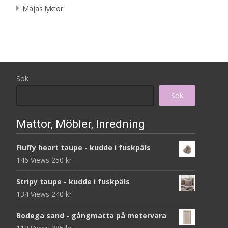
Majas lyktor
Sök
Sök
Mattor, Möbler, Inredning
Fluffy heart taupe - kudde i fuskpäls
146 Views
250
kr
Stripy taupe - kudde i fuskpäls
134 Views
240
kr
Bodega sand - gångmatta på metervara