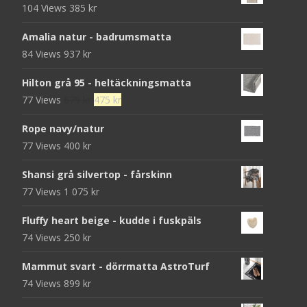
104 Views
385
kr
Amalia natur - badrumsmatta
84 Views
937
kr
Hilton grå 95 - heltäckningsmatta
Det
Det
77 Views
679
kr
475
kr
ursprungliga
nuvarande
Rope navy/natur
priset
priset
77 Views
400
kr
var:
är:
679 kr.
475 kr.
Shansi grå silvertop - fårskinn
77 Views
1 075
kr
Fluffy heart beige - kudde i fuskpäls
74 Views
250
kr
Mammut svart - dörrmatta AstroTurf
74 Views
899
kr