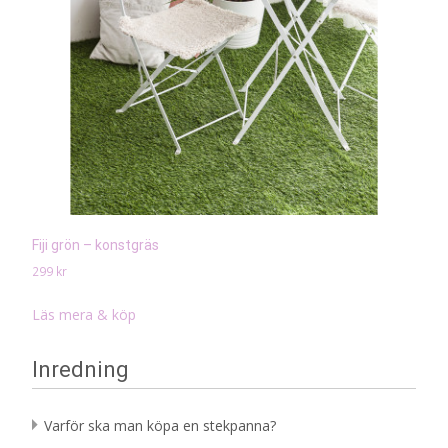
Fiji grön – konstgräs
299
kr
Läs mera & köp
Inredning
Varför ska man köpa en stekpanna?