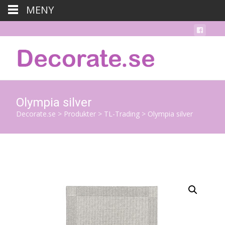
MENY
Olympia silver
Decorate.se
>
Produkter
>
TL-Trading
>
Olympia silver