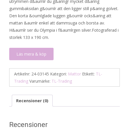
utrymmen d&aumlr du g&aringr mycket d&aring
gummibaksidan g&oumlr att den ligger still p&aring golvet.
Den korta &oumlglade luggen g&oumlr ocks&aring att
mattan &aumlr enkel att dammsuga och borsta av.
H&aumlr ser du Olympia i f&aumlrgen silver.Fotograferad i
storlek 133 x 190 cm.
Läs mera & köp
Artikelnr:
24-03145
Kategori:
Mattor
Etikett:
TL-
Trading
Varumärke:
TL-Trading
Recensioner (0)
Recensioner