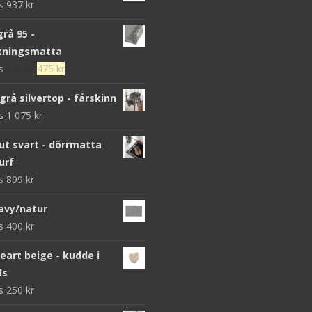
ws
937
kr
grå 95 -
kningsmatta
Det
Det
ws
679
kr
475
kr
ursprungliga
nuvarande
grå silvertop - fårskinn
priset
priset
ws
1 075
kr
var:
är:
679 kr.
475 kr.
 svart - dörrmatta
urf
ws
899
kr
avy/natur
ws
400
kr
heart beige - kudde i
ls
ws
250
kr