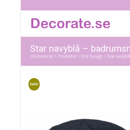
Star navyblå – badrums
Decorate.se
>
Produkter
>
Etol Design
>
Star navybl
Sale!