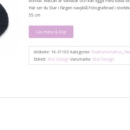
bomull. Mattan är vändbar och kan ligga med båda si
809 kr.
405 kr.
Här ser du Star i färgen navyblå.Fotograferad i storle
55 cm
Läs mera & köp
Artikelnr:
16-31103
Kategorier:
Badrumsmattor
,
Ma
Etikett:
Etol Design
Varumärke:
Etol Design