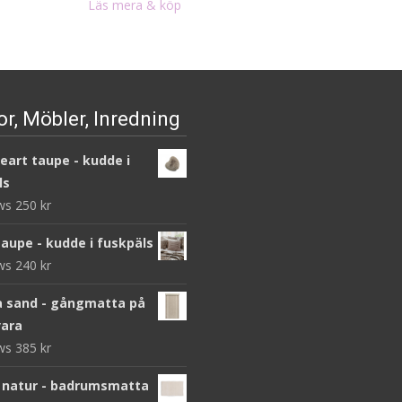
priset
priset
Läs mera & köp
var:
är:
1
895 kr.
790 kr.
r, Möbler, Inredning
heart taupe - kudde i
ls
ews
250
kr
taupe - kudde i fuskpäls
ews
240
kr
 sand - gångmatta på
ara
ews
385
kr
 natur - badrumsmatta