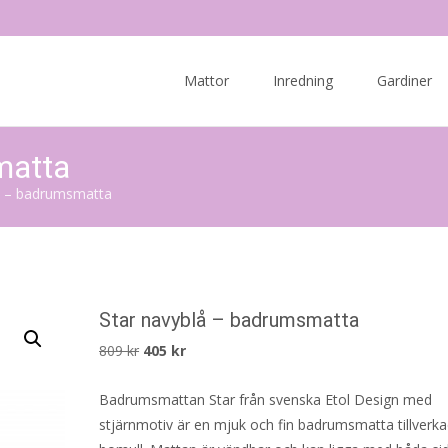
Skip
to
Mattor
Inredning
Gardiner
content
matta
å – badrumsmatta
Star navyblå – badrumsmatta
Det
Det
809
kr
405
kr
ursprungliga
nuvarande
Badrumsmattan Star från svenska Etol Design med
priset
priset
stjärnmotiv är en mjuk och fin badrumsmatta tillverka
var:
är: