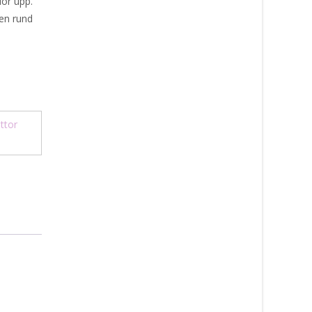
dor upp.
ken rund
ttor