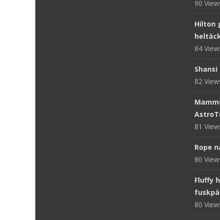
90 Vie
Hilton 
heltäc
84 Vie
Shansi 
82 Vie
Mammut
AstroT
81 Vie
Rope n
80 Vie
Fluffy 
fuskpä
80 Vie