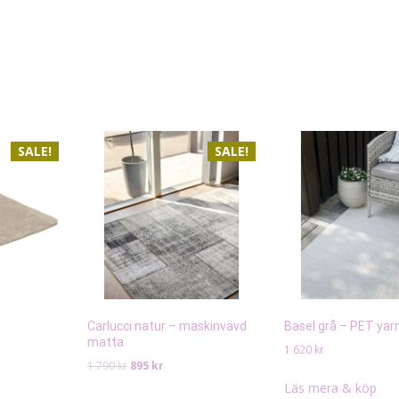
SALE!
SALE!
Carlucci natur – maskinvävd
Basel grå – PET ya
matta
1 620
kr
Det
Det
1 790
kr
895
kr
de
ursprungliga
nuvarande
Läs mera & köp