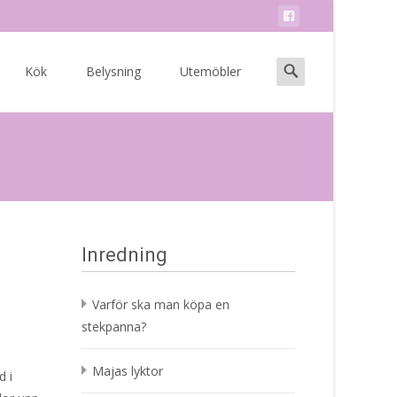
Search
Kök
Belysning
Utemöbler
for:
Inredning
Varför ska man köpa en
stekpanna?
Majas lyktor
d i