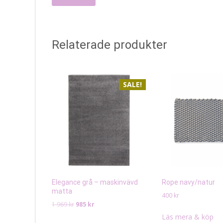
Relaterade produkter
SALE!
Elegance grå – maskinvävd
Rope navy/natur
matta
400
kr
Det
Det
1 969
kr
985
kr
ursprungliga
nuvarande
Läs mera & köp