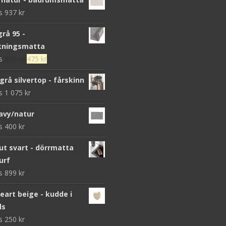
ws
937
kr
grå 95 -
kningsmatta
Det
Det
ws
679
kr
475
kr
ursprungliga
nuvarande
grå silvertop - fårskinn
priset
priset
ws
1 075
kr
var:
är:
679 kr.
475 kr.
avy/natur
ws
400
kr
 svart - dörrmatta
urf
ws
899
kr
heart beige - kudde i
ls
ws
250
kr