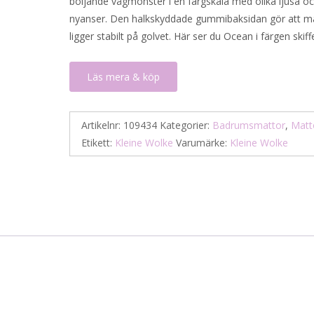
böljande vågmönster i en färgskala med olika ljusa 
nyanser. Den halkskyddade gummibaksidan gör att m
ligger stabilt på golvet. Här ser du Ocean i färgen skiff
Läs mera & köp
Artikelnr:
109434
Kategorier:
Badrumsmattor
,
Matt
Etikett:
Kleine Wolke
Varumärke:
Kleine Wolke