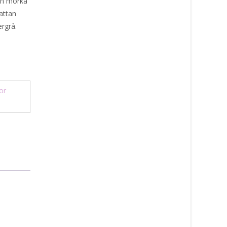
och mörka
attan
ergrå.
or