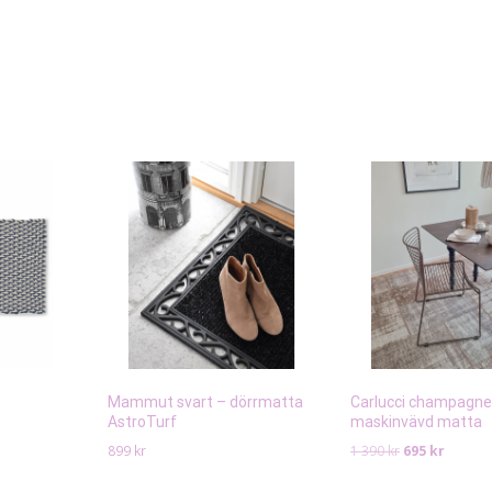
Mammut svart – dörrmatta
Carlucci champagne
AstroTurf
maskinvävd matta
Det
Det
899
kr
1 390
kr
695
kr
ursprungliga
nuvara