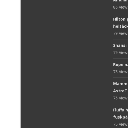
86 Vie
Hilton 
heltäc
79 Vie
Shansi 
79 Vie
Rope n
78 Vie
Mammut
AstroT
76 Vie
Fluffy 
fuskpä
75 Vie