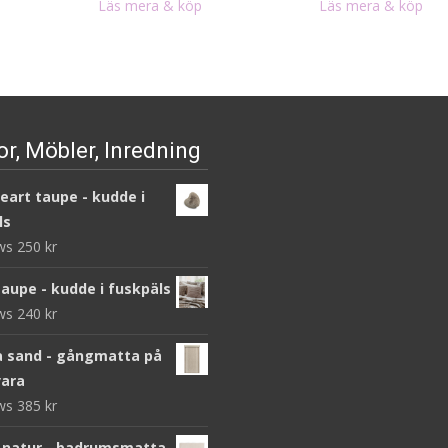
priset
priset
Läs mera & köp
Läs mera & köp
var:
är:
1
695 kr.
390 kr.
r, Möbler, Inredning
heart taupe - kudde i
ls
ews
250
kr
taupe - kudde i fuskpäls
ews
240
kr
 sand - gångmatta på
ara
ews
385
kr
 natur - badrumsmatta