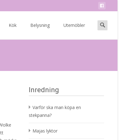
Search
Kök
Belysning
Utemöbler
for:
Inredning
Varför ska man köpa en
stekpanna?
 Wolke
Majas lyktor
tt