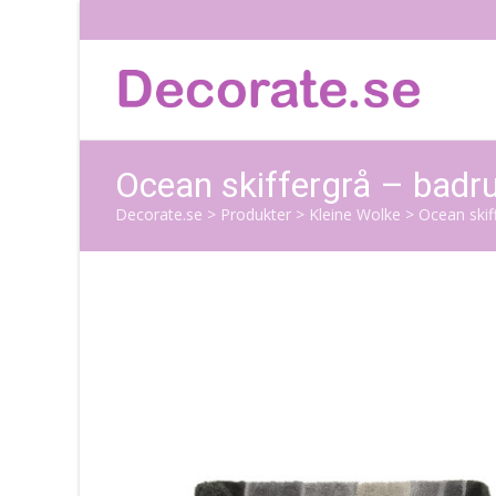
Ocean skiffergrå – bad
Decorate.se
>
Produkter
>
Kleine Wolke
>
Ocean ski