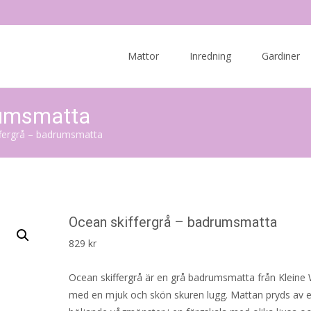
Skip
to
Mattor
Inredning
Gardiner
content
rumsmatta
ffergrå – badrumsmatta
Ocean skiffergrå – badrumsmatta
829
kr
Ocean skiffergrå är en grå badrumsmatta från Kleine
med en mjuk och skön skuren lugg. Mattan pryds av e