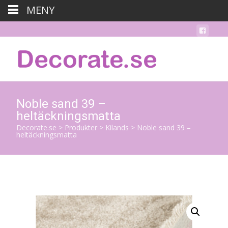
MENY
Noble sand 39 –
heltäckningsmatta
Decorate.se
>
Produkter
>
Kilands
>
Noble sand 39 –
heltäckningsmatta