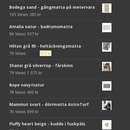
Bodega sand - gångmatta på metervara
105 Views
385
kr
Amalia natur - badrumsmatta
86 Views
937
kr
Hilton grå 95 - heltäckningsmatta
Det
Det
79 Views
679
kr
475
kr
ursprungliga
nuvarande
Shansi grå silvertop - fårskinn
priset
priset
79 Views
1 075
kr
var:
är:
679 kr.
475 kr.
Rope navy/natur
78 Views
400
kr
Mammut svart - dörrmatta AstroTurf
76 Views
899
kr
Fluffy heart beige - kudde i fuskpäls