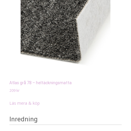
Atlas grå 78 – heltäckningsmatta
209
kr
Läs mera & köp
Inredning