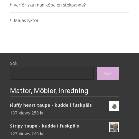
Varför ska man köpa en stekpanna?
Majas lyktor
Sök
Sök
Mattor, Möbler, Inredning
Fluffy heart taupe - kudde i fuskpäls
137 Views
250
kr
Stripy taupe - kudde i fuskpäls
123 Views
240
kr