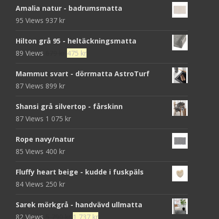
Amalia natur - badrumsmatta
95 Views
937
kr
Hilton grå 95 - heltäckningsmatta
Det
Det
89 Views
679
kr
475
kr
ursprungliga
nuvarande
Mammut svart - dörrmatta AstroTurf
priset
priset
87 Views
899
kr
var:
är:
679 kr.
475 kr.
Shansi grå silvertop - fårskinn
87 Views
1 075
kr
Rope navy/natur
85 Views
400
kr
Fluffy heart beige - kudde i fuskpäls
84 Views
250
kr
Sarek mörkgrå - handvävd ullmatta
Det
Det
82 Views
5 790
kr
1 737
kr