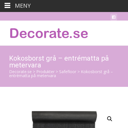
MENY
Kokosborst grå – entrématta på
metervara
Decorate.se
>
Produkter
>
Safefloor
>
Kokosborst grå –
entrématta på metervara