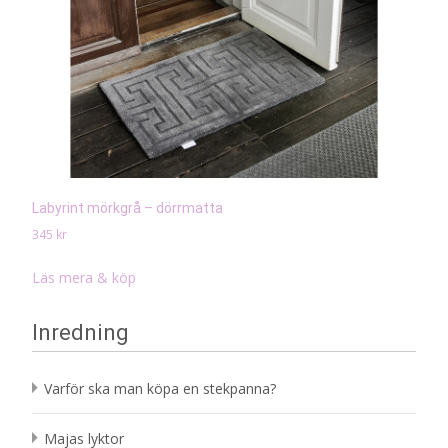
Labyrint mörkgrå – dörrmatta
345
kr
Läs mera & köp
Inredning
Varför ska man köpa en stekpanna?
Majas lyktor