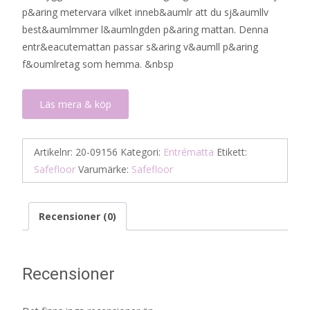
p&aring metervara vilket inneb&aumlr att du sj&aumllv
best&aumlmmer l&aumlngden p&aring mattan. Denna
entr&eacutemattan passar s&aring v&aumll p&aring
f&oumlretag som hemma. &nbsp
Läs mera & köp
Artikelnr:
20-09156
Kategori:
Entrématta
Etikett:
Safefloor
Varumärke:
Safefloor
Recensioner (0)
Recensioner