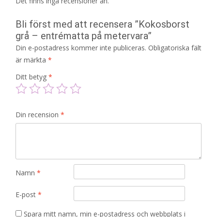
Det finns inga recensioner än.
Bli först med att recensera ”Kokosborst
grå – entrématta på metervara”
Din e-postadress kommer inte publiceras.
Obligatoriska fält
är märkta
*
Ditt betyg
*
Din recension
*
Namn
*
E-post
*
Spara mitt namn, min e-postadress och webbplats i