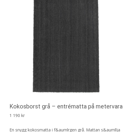
Kokosborst grå – entrématta på metervara
1 190
kr
En snygg kokosmatta i f&aumlrgen grå. Mattan s&aumllja