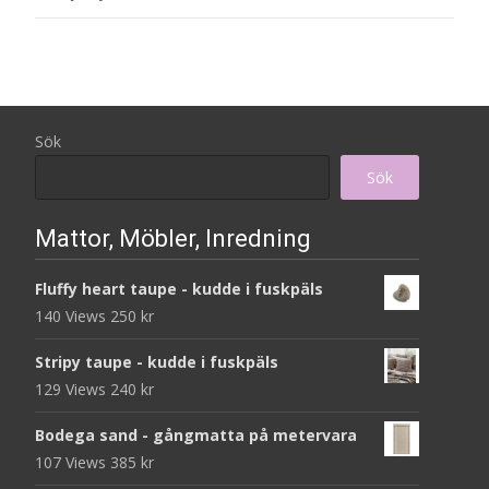
Sök
Sök
Mattor, Möbler, Inredning
Fluffy heart taupe - kudde i fuskpäls
140 Views
250
kr
Stripy taupe - kudde i fuskpäls
129 Views
240
kr
Bodega sand - gångmatta på metervara
107 Views
385
kr