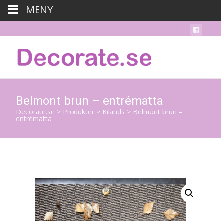
MENY
Belmont brun – entrématta
Decorate.se
>
Produkter
>
Kilands
>
Belmont brun –
entrématta