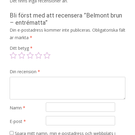
Det finns inga recensioner än.
Bli först med att recensera ”Belmont brun
– entrématta”
Din e-postadress kommer inte publiceras.
Obligatoriska fält
är märkta
*
Ditt betyg
*
Din recension
*
Namn
*
E-post
*
Spara mitt namn, min e-postadress och webbplats i