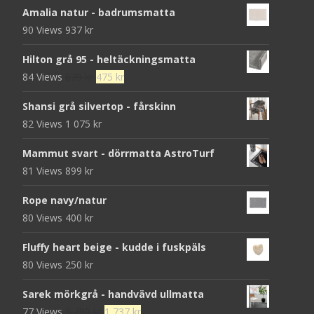
Amalia natur - badrumsmatta
90 Views
937
kr
Hilton grå 95 - heltäckningsmatta
Det
Det
84 Views
679
kr
475
kr
ursprungliga
nuvarande
Shansi grå silvertop - fårskinn
priset
priset
82 Views
1 075
kr
var:
är:
679 kr.
475 kr.
Mammut svart - dörrmatta AstroTurf
81 Views
899
kr
Rope navy/natur
80 Views
400
kr
Fluffy heart beige - kudde i fuskpäls
80 Views
250
kr
Sarek mörkgrå - handvävd ullmatta
Det
Det
77 Views
5 790
kr
1 737
kr