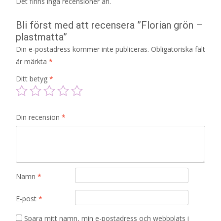
Det finns inga recensioner än.
Bli först med att recensera ”Florian grön –
plastmatta”
Din e-postadress kommer inte publiceras.
Obligatoriska fält
är märkta
*
Ditt betyg
*
Din recension
*
Namn
*
E-post
*
Spara mitt namn, min e-postadress och webbplats i