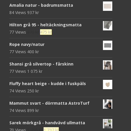
Amalia natur - badrumsmatta
84 Views
937
kr
Hilton grå 95 - heltäckningsmatta
Det
Det
77 Views
679
kr
475
kr
ursprungliga
nuvarande
Rope navy/natur
priset
priset
77 Views
400
kr
var:
är:
679 kr.
475 kr.
Shansi grå silvertop - fårskinn
77 Views
1 075
kr
Fluffy heart beige - kudde i fuskpäls
74 Views
250
kr
Mammut svart - dörrmatta AstroTurf
74 Views
899
kr
Sarek mörkgrå - handvävd ullmatta
Det
Det
70 Views
5 790
kr
1 737
kr