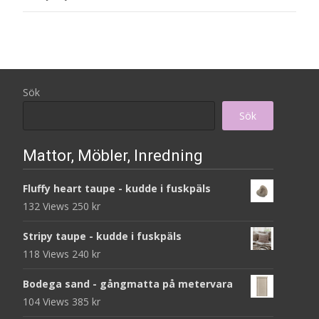
Sök
Sök
Mattor, Möbler, Inredning
Fluffy heart taupe - kudde i fuskpäls
132 Views
250
kr
Stripy taupe - kudde i fuskpäls
118 Views
240
kr
Bodega sand - gångmatta på metervara
104 Views
385
kr