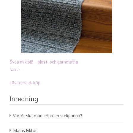
Svea mix blå – plast- och garnmatta
870
kr
Läs mera & köp
Inredning
Varför ska man köpa en stekpanna?
Majas lyktor