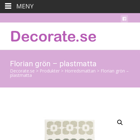
MENY
Florian grön – plastmatta
Decorate.se
>
Produkter
>
Horredsmattan
>
Florian grön –
plastmatta