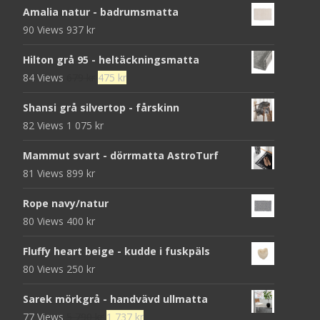
Amalia natur - badrumsmatta
90 Views
937
kr
Hilton grå 95 - heltäckningsmatta
Det
Det
84 Views
679
kr
475
kr
ursprungliga
nuvarande
Shansi grå silvertop - fårskinn
priset
priset
82 Views
1 075
kr
var:
är:
679 kr.
475 kr.
Mammut svart - dörrmatta AstroTurf
81 Views
899
kr
Rope navy/natur
80 Views
400
kr
Fluffy heart beige - kudde i fuskpäls
80 Views
250
kr
Sarek mörkgrå - handvävd ullmatta
Det
Det
77 Views
5 790
kr
1 737
kr