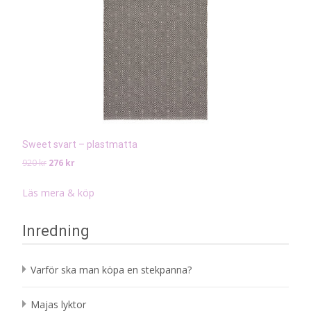
Sweet svart – plastmatta
Det
Det
920
kr
276
kr
ursprungliga
nuvarande
priset
priset
Läs mera & köp
var:
är:
920 kr.
276 kr.
Inredning
Varför ska man köpa en stekpanna?
Majas lyktor