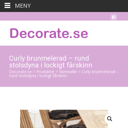
MENY
Curly brunmelerad – rund
stolsdyna i lockigt fårskinn
Decorate.se
>
Produkter
>
Skinnwille
>
Curly brunmelerad –
rund stolsdyna i lockigt fårskinn