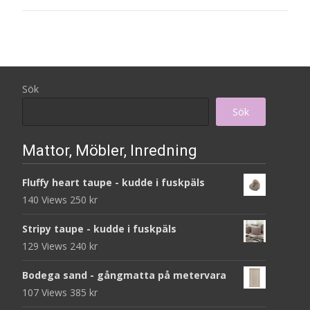
Sök
Sök
Mattor, Möbler, Inredning
Fluffy heart taupe - kudde i fuskpäls
140 Views
250
kr
Stripy taupe - kudde i fuskpäls
129 Views
240
kr
Bodega sand - gångmatta på metervara
107 Views
385
kr