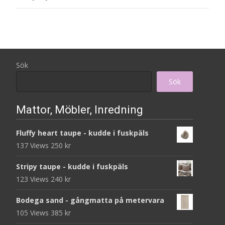
Sök
Sök
Mattor, Möbler, Inredning
Fluffy heart taupe - kudde i fuskpäls
137 Views
250
kr
Stripy taupe - kudde i fuskpäls
123 Views
240
kr
Bodega sand - gångmatta på metervara
105 Views
385
kr