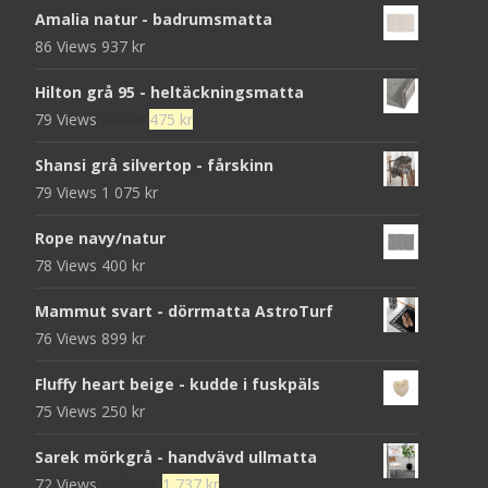
Amalia natur - badrumsmatta
86 Views
937
kr
Hilton grå 95 - heltäckningsmatta
Det
Det
79 Views
679
kr
475
kr
ursprungliga
nuvarande
Shansi grå silvertop - fårskinn
priset
priset
79 Views
1 075
kr
var:
är:
679 kr.
475 kr.
Rope navy/natur
78 Views
400
kr
Mammut svart - dörrmatta AstroTurf
76 Views
899
kr
Fluffy heart beige - kudde i fuskpäls
75 Views
250
kr
Sarek mörkgrå - handvävd ullmatta
Det
Det
72 Views
5 790
kr
1 737
kr