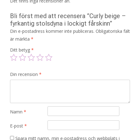
Det finns inga recensioner än.
Bli först med att recensera ”Curly beige –
fyrkantig stolsdyna i lockigt fårskinn”
Din e-postadress kommer inte publiceras.
Obligatoriska fält
är märkta
*
Ditt betyg
*
Din recension
*
Namn
*
E-post
*
Spara mitt namn, min e-postadress och webbplats i