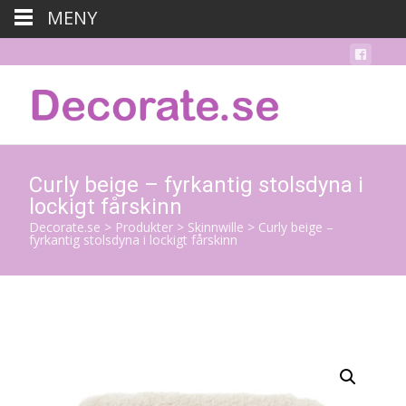
MENY
Curly beige – fyrkantig stolsdyna i
lockigt fårskinn
Decorate.se
>
Produkter
>
Skinnwille
>
Curly beige –
fyrkantig stolsdyna i lockigt fårskinn