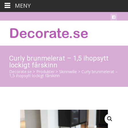
MENY
Curly brunmelerat – 1,5 ihopsytt
lockigt fårskinn
Decorate.se
>
Produkter
>
Skinnwille
>
Curly brunmelerat –
1,5 ihopsytt lockigt fårskinn