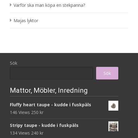
Varför ska man köpa en stekpanna?
Majas lyktor
Sök
Sök
Mattor, Möbler, Inredning
Fluffy heart taupe - kudde i fuskpäls
146 Views
250
kr
Stripy taupe - kudde i fuskpäls
134 Views
240
kr