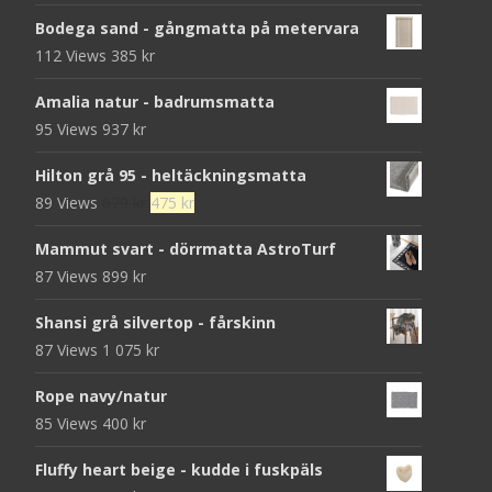
Bodega sand - gångmatta på metervara
112 Views
385
kr
Amalia natur - badrumsmatta
95 Views
937
kr
Hilton grå 95 - heltäckningsmatta
Det
Det
89 Views
679
kr
475
kr
ursprungliga
nuvarande
Mammut svart - dörrmatta AstroTurf
priset
priset
87 Views
899
kr
var:
är:
679 kr.
475 kr.
Shansi grå silvertop - fårskinn
87 Views
1 075
kr
Rope navy/natur
85 Views
400
kr
Fluffy heart beige - kudde i fuskpäls