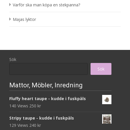
Varför ska man köpa en stekpanna?
Majas lyktor
Sök
Sök
Mattor, Möbler, Inredning
Fluffy heart taupe - kudde i fuskpäls
140 Views
250
kr
Stripy taupe - kudde i fuskpäls
129 Views
240
kr