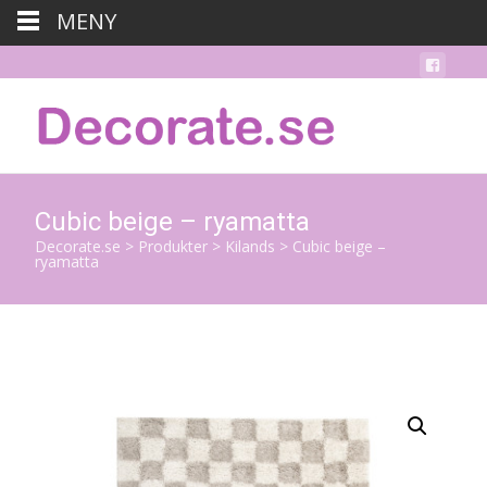
MENY
Cubic beige – ryamatta
Decorate.se
>
Produkter
>
Kilands
>
Cubic beige –
ryamatta