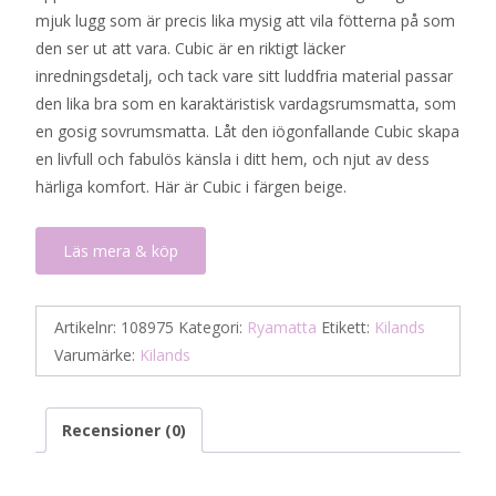
mjuk lugg som är precis lika mysig att vila fötterna på som
den ser ut att vara. Cubic är en riktigt läcker
inredningsdetalj, och tack vare sitt luddfria material passar
den lika bra som en karaktäristisk vardagsrumsmatta, som
en gosig sovrumsmatta. Låt den iögonfallande Cubic skapa
en livfull och fabulös känsla i ditt hem, och njut av dess
härliga komfort. Här är Cubic i färgen beige.
Läs mera & köp
Artikelnr:
108975
Kategori:
Ryamatta
Etikett:
Kilands
Varumärke:
Kilands
Recensioner (0)