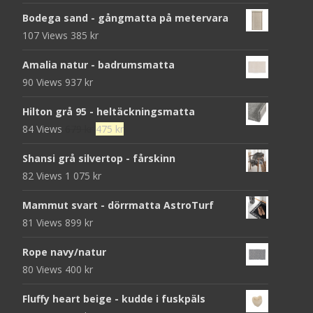
Bodega sand - gångmatta på metervara
107 Views
385
kr
Amalia natur - badrumsmatta
90 Views
937
kr
Hilton grå 95 - heltäckningsmatta
Det
Det
84 Views
679
kr
475
kr
ursprungliga
nuvarande
Shansi grå silvertop - fårskinn
priset
priset
82 Views
1 075
kr
var:
är:
679 kr.
475 kr.
Mammut svart - dörrmatta AstroTurf
81 Views
899
kr
Rope navy/natur
80 Views
400
kr
Fluffy heart beige - kudde i fuskpäls