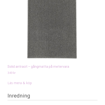
Solid antracit – gångmatta på metervara
349
kr
Läs mera & köp
Inredning