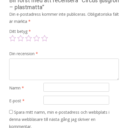
Bli först med att recensera ”Circus ljusgrön
– plastmatta”
Din e-postadress kommer inte publiceras.
Obligatoriska fält
är märkta
*
Ditt betyg
*
Din recension
*
Namn
*
E-post
*
Spara mitt namn, min e-postadress och webbplats i
denna webbläsare till nästa gång jag skriver en
kommentar.