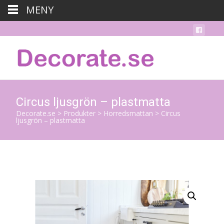
MENY
Circus ljusgrön – plastmatta
Decorate.se
>
Produkter
>
Horredsmattan
>
Circus
ljusgrön – plastmatta