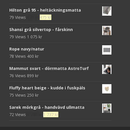
Hilton grå 95 - heltäckningsmatta
Det
Det
79 Views
679
kr
475
kr
ursprungliga
nuvarande
Shansi grå silvertop - fårskinn
priset
priset
79 Views
1 075
kr
var:
är:
679 kr.
475 kr.
Rope navy/natur
78 Views
400
kr
Mammut svart - dörrmatta AstroTurf
76 Views
899
kr
Fluffy heart beige - kudde i fuskpäls
75 Views
250
kr
Sarek mörkgrå - handvävd ullmatta
Det
Det
72 Views
5 790
kr
1 737
kr
ursprungliga
nuvarande
priset
priset