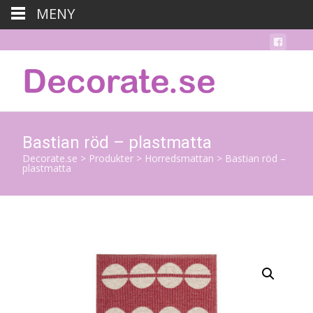
MENY
Bastian röd – plastmatta
Decorate.se
>
Produkter
>
Horredsmattan
>
Bastian röd –
plastmatta