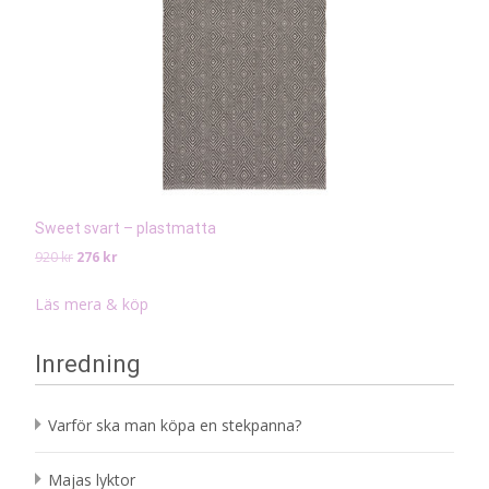
Sweet svart – plastmatta
Det
Det
920
kr
276
kr
ursprungliga
nuvarande
priset
priset
Läs mera & köp
var:
är:
920 kr.
276 kr.
Inredning
Varför ska man köpa en stekpanna?
Majas lyktor