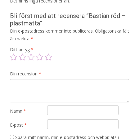
Det finns inga recensioner än.
Bli först med att recensera ”Bastian röd –
plastmatta”
Din e-postadress kommer inte publiceras.
Obligatoriska fält
är märkta
*
Ditt betyg
*
Din recension
*
Namn
*
E-post
*
Spara mitt namn, min e-postadress och webbplats i