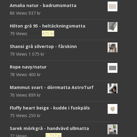
Amalia natur - badrumsmatta
86 Views
937
kr
Hilton grå 95 - heltäckningsmatta
Det
Det
79 Views
679
kr
475
kr
ursprungliga
nuvarande
Shansi grå silvertop - fårskinn
priset
priset
79 Views
1 075
kr
var:
är:
679 kr.
475 kr.
Rope navy/natur
78 Views
400
kr
Mammut svart - dörrmatta AstroTurf
76 Views
899
kr
Fluffy heart beige - kudde i fuskpäls
75 Views
250
kr
Sarek mörkgrå - handvävd ullmatta
Det
Det
72 Views
5 790
kr
1 737
kr