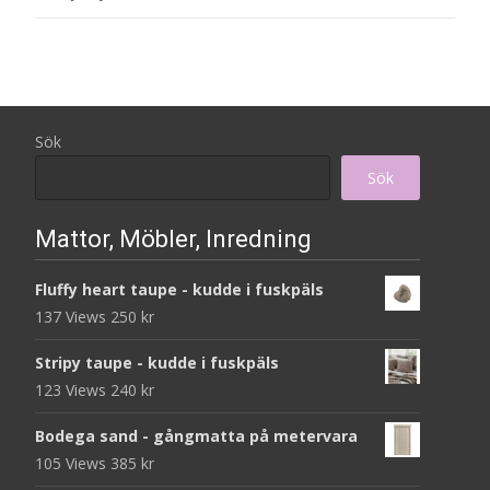
Sök
Sök
Mattor, Möbler, Inredning
Fluffy heart taupe - kudde i fuskpäls
137 Views
250
kr
Stripy taupe - kudde i fuskpäls
123 Views
240
kr
Bodega sand - gångmatta på metervara
105 Views
385
kr