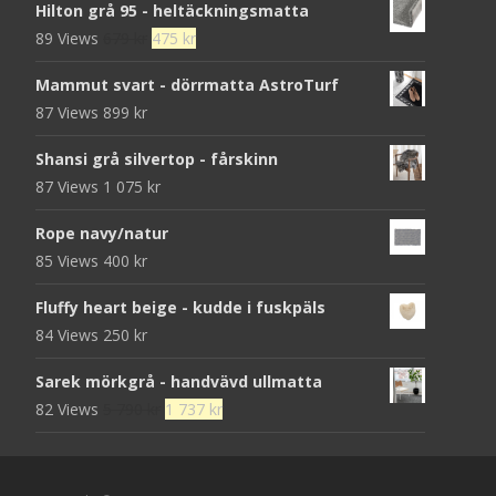
Hilton grå 95 - heltäckningsmatta
Det
Det
89 Views
679
kr
475
kr
ursprungliga
nuvarande
Mammut svart - dörrmatta AstroTurf
priset
priset
87 Views
899
kr
var:
är:
679 kr.
475 kr.
Shansi grå silvertop - fårskinn
87 Views
1 075
kr
Rope navy/natur
85 Views
400
kr
Fluffy heart beige - kudde i fuskpäls
84 Views
250
kr
Sarek mörkgrå - handvävd ullmatta
Det
Det
82 Views
5 790
kr
1 737
kr
ursprungliga
nuvarande
priset
priset
var:
är: