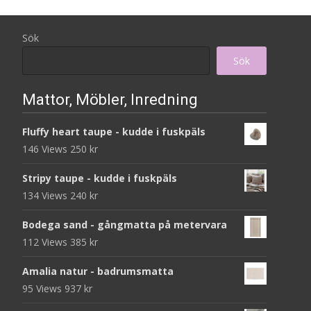
Sök
Sök
Mattor, Möbler, Inredning
Fluffy heart taupe - kudde i fuskpäls
146 Views
250
kr
Stripy taupe - kudde i fuskpäls
134 Views
240
kr
Bodega sand - gångmatta på metervara
112 Views
385
kr
Amalia natur - badrumsmatta
95 Views
937
kr