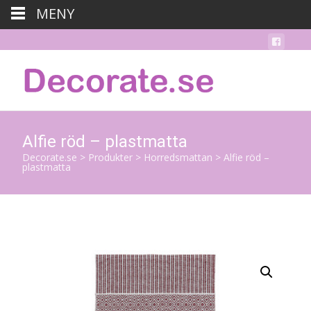
MENY
Alfie röd – plastmatta
Decorate.se
>
Produkter
>
Horredsmattan
>
Alfie röd –
plastmatta