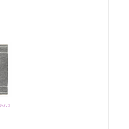
ndvävd
Grinda röd – handvävd
Line sand – plastmat
ullmatta
1 245
kr
3 895
kr
Läs mera & köp