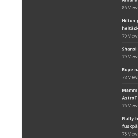
86 Vie
Hilton 
heltäc
79 Vie
Shansi 
79 Vie
Rope n
78 Vie
Mammut
AstroT
76 Vie
Fluffy 
fuskpä
75 Vie