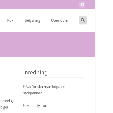
Search
Kök
Belysning
Utemöbler
for:
Inredning
Varför ska man köpa en
stekpanna?
e randiga
Majas lyktor
et ger