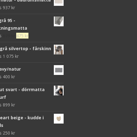
ws
937
kr
grå 95 -
kningsmatta
Det
Det
ws
679
kr
475
kr
ursprungliga
nuvarande
grå silvertop - fårskinn
priset
priset
ws
1 075
kr
var:
är:
679 kr.
475 kr.
avy/natur
ws
400
kr
 svart - dörrmatta
urf
ws
899
kr
heart beige - kudde i
ls
ws
250
kr