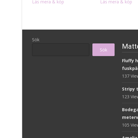
Läs mera & köp
Läs mera & köp
Sök
Matto
Sök
Fluffy 
fuskpä
137 Vi
Stripy 
123 Vi
Bodega
meterv
105 Vi
Amalia