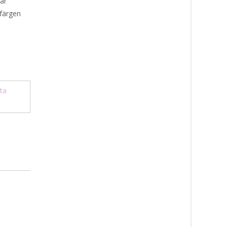
sar
 färgen
ta