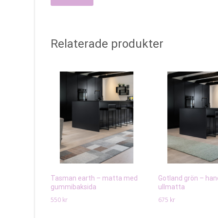
Relaterade produkter
Tasman earth – matta med
Gotland grön – ha
gummibaksida
ullmatta
550
kr
675
kr