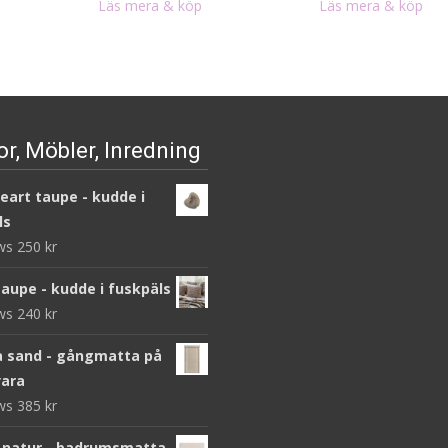
Läs mera & köp
Läs mera & köp
r, Möbler, Inredning
heart taupe - kudde i
ls
ews
250
kr
taupe - kudde i fuskpäls
ews
240
kr
 sand - gångmatta på
ara
ews
385
kr
 natur - badrumsmatta