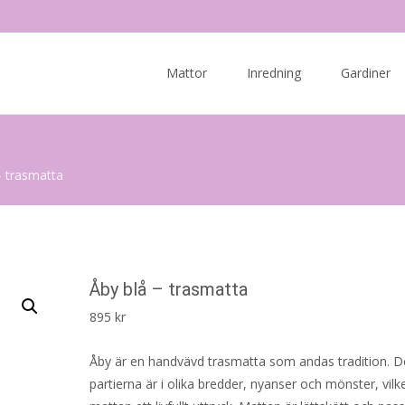
Skip
to
Mattor
Inredning
Gardiner
content
– trasmatta
Åby blå – trasmatta
895
kr
Åby är en handvävd trasmatta som andas tradition. D
partierna är i olika bredder, nyanser och mönster, vilk