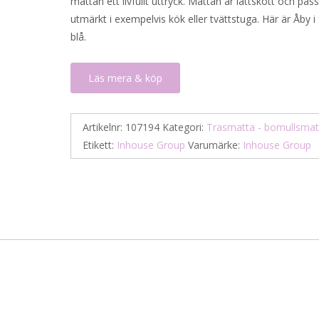
mattan ett livfullt uttryck. Mattan är lättskött och pas
utmärkt i exempelvis kök eller tvättstuga. Här är Åby i
blå.
Läs mera & köp
Artikelnr:
107194
Kategori:
Trasmatta - bomullsmat
Etikett:
Inhouse Group
Varumärke:
Inhouse Group