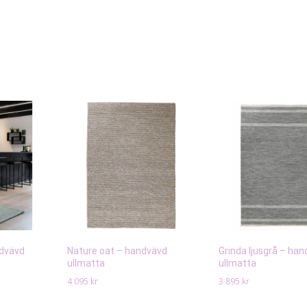
ndvävd
Nature oat – handvävd
Grinda ljusgrå – ha
ullmatta
ullmatta
4 095
kr
3 895
kr