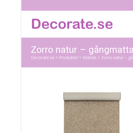
Zorro natur – gångmatta
Decorate.se
>
Produkter
>
Kilands
>
Zorro natur – g