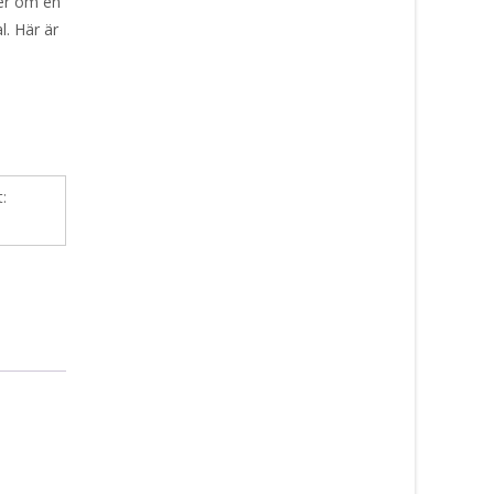
ner om en
l. Här är
t: