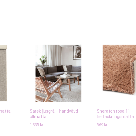
matta
Sarek ljusgrå – handvävd
Sheraton rosa 11 –
ullmatta
heltäckningsmatta
1 335
kr
569
kr