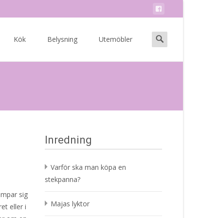
Search
Kök
Belysning
Utemöbler
for:
Inredning
Varför ska man köpa en
stekpanna?
ämpar sig
Majas lyktor
t eller i