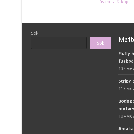
Läs mera & köp
Sök
Matto
Sök
Fluffy 
fuskpä
132 Vi
Stripy 
118 Vi
Bodega
meterv
104 Vi
Amalia