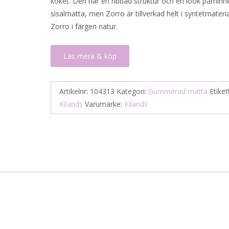
köket. Den har en ribbad struktur och en look påmin
sisalmatta, men Zorro är tillverkad helt i syntetmateria
Zorro i färgen natur.
Läs mera & köp
Artikelnr:
104313
Kategori:
Gummerad matta
Etiket
Kilands
Varumärke:
Kilands