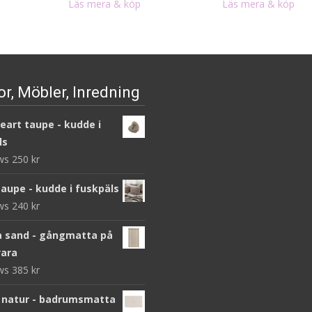
Läs mera & köp
Läs mera & köp
r, Möbler, Inredning
heart taupe - kudde i
ls
ews
250
kr
taupe - kudde i fuskpäls
ews
240
kr
 sand - gångmatta på
ara
ews
385
kr
 natur - badrumsmatta