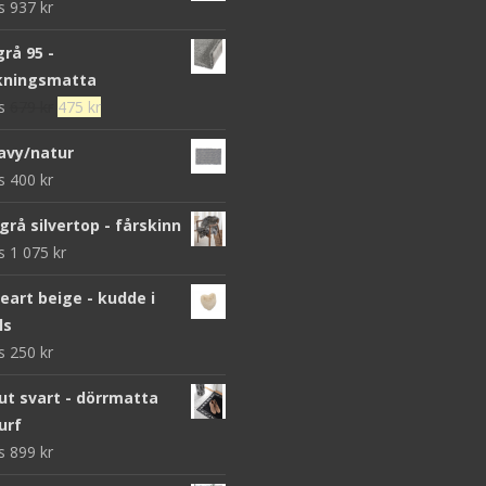
ws
937
kr
grå 95 -
kningsmatta
Det
Det
ws
679
kr
475
kr
ursprungliga
nuvarande
avy/natur
priset
priset
ws
400
kr
var:
är:
679 kr.
475 kr.
grå silvertop - fårskinn
ws
1 075
kr
heart beige - kudde i
ls
ws
250
kr
 svart - dörrmatta
urf
ws
899
kr