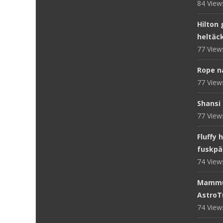
84 Vie
Hilton 
heltäc
77 Vie
Rope n
77 Vie
Shansi 
77 Vie
Fluffy 
fuskpä
74 Vie
Mammut
AstroT
74 Vie