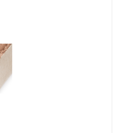
Solid antracit – gångmatta
Apex grå – gångmat
på metervara
metervara
349
kr
280
kr