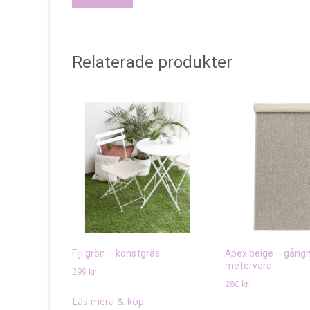
Relaterade produkter
Fiji grön – konstgräs
Apex beige – gång
metervara
299
kr
280
kr
Läs mera & köp