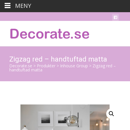
MENY
Zigzag red – handtuftad matta
Decorate.se
>
Produkter
>
Inhouse Group
>
Zigzag red –
handtuftad matta