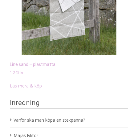
Line sand – plastmatta
1 245
kr
Läs mera & köp
Inredning
Varför ska man köpa en stekpanna?
Majas lyktor