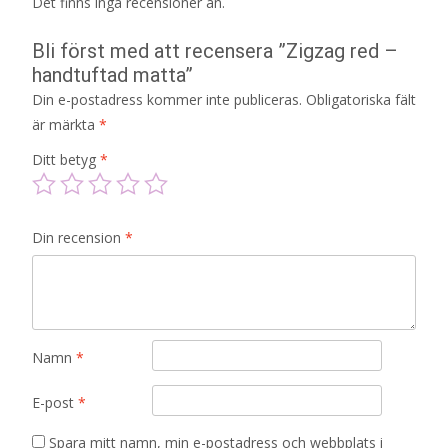
Det finns inga recensioner än.
Bli först med att recensera ”Zigzag red –
handtuftad matta”
Din e-postadress kommer inte publiceras.
Obligatoriska fält
är märkta
*
Ditt betyg
*
Din recension
*
Namn
*
E-post
*
Spara mitt namn, min e-postadress och webbplats i