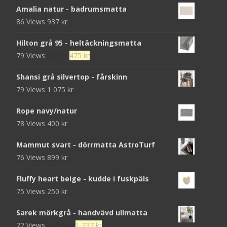
Amalia natur - badrumsmatta
86 Views
937
kr
Hilton grå 95 - heltäckningsmatta
Det
Det
79 Views
679
kr
475
kr
ursprungliga
nuvarande
Shansi grå silvertop - fårskinn
priset
priset
79 Views
1 075
kr
var:
är:
679 kr.
475 kr.
Rope navy/natur
78 Views
400
kr
Mammut svart - dörrmatta AstroTurf
76 Views
899
kr
Fluffy heart beige - kudde i fuskpäls
75 Views
250
kr
Sarek mörkgrå - handvävd ullmatta
Det
Det
72 Views
5 790
kr
1 737
kr