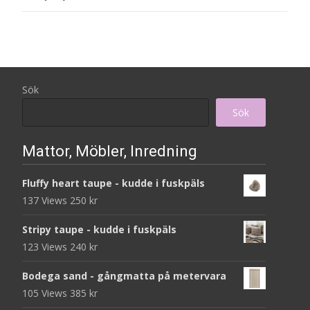
Sök
Sök
Mattor, Möbler, Inredning
Fluffy heart taupe - kudde i fuskpäls
137 Views
250
kr
Stripy taupe - kudde i fuskpäls
123 Views
240
kr
Bodega sand - gångmatta på metervara
105 Views
385
kr