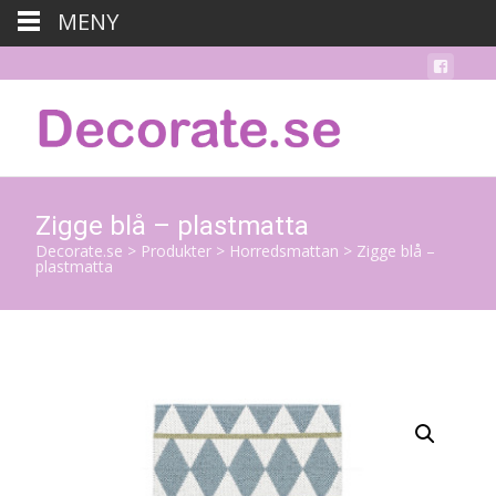
MENY
Zigge blå – plastmatta
Decorate.se
>
Produkter
>
Horredsmattan
>
Zigge blå –
plastmatta