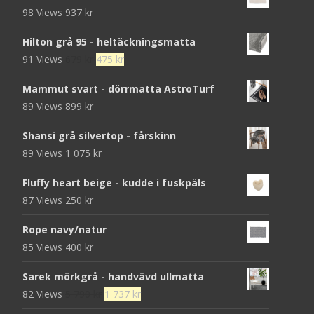
98 Views
937
kr
Hilton grå 95 - heltäckningsmatta
Det
Det
91 Views
679
kr
475
kr
ursprungliga
nuvarande
Mammut svart - dörrmatta AstroTurf
priset
priset
89 Views
899
kr
var:
är:
679 kr.
475 kr.
Shansi grå silvertop - fårskinn
89 Views
1 075
kr
Fluffy heart beige - kudde i fuskpäls
87 Views
250
kr
Rope navy/natur
85 Views
400
kr
Sarek mörkgrå - handvävd ullmatta
Det
Det
82 Views
5 790
kr
1 737
kr
ursprungliga
nuvarande