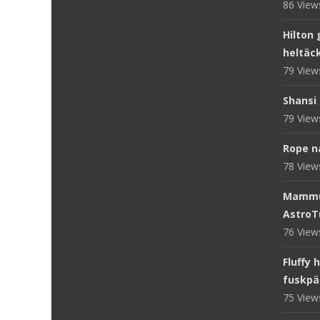
86 Vie
Hilton 
heltäc
79 Vie
Shansi 
79 Vie
Rope n
78 Vie
Mammut
AstroT
76 Vie
Fluffy 
fuskpä
75 Vie