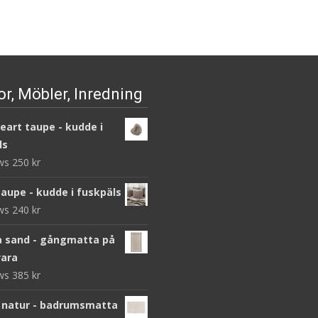
r, Möbler, Inredning
heart taupe - kudde i
ls
ews
250
kr
taupe - kudde i fuskpäls
ews
240
kr
 sand - gångmatta på
ara
ews
385
kr
 natur - badrumsmatta