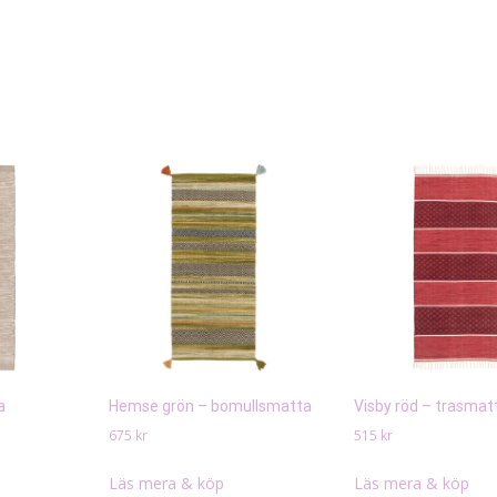
a
Hemse grön – bomullsmatta
Visby röd – trasmat
675
kr
515
kr
Läs mera & köp
Läs mera & köp