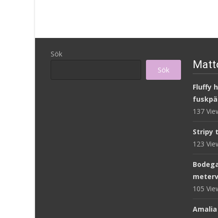
Sök
Matto
Sök
Fluffy 
fuskpä
137 Vi
Stripy 
123 Vi
Bodega
meterv
105 Vi
Amalia