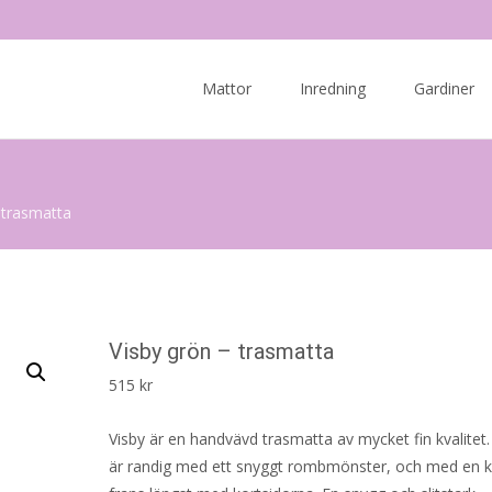
Skip
to
Mattor
Inredning
Gardiner
content
 trasmatta
Visby grön – trasmatta
515
kr
Visby är en handvävd trasmatta av mycket fin kvalitet
är randig med ett snyggt rombmönster, och med en k