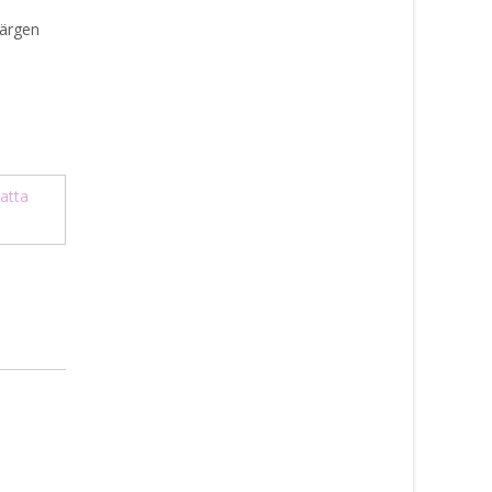
färgen
atta