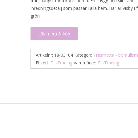
frans längst med kortsidorna. En snygg och slitstark
inredningsdetalj som passar i alla hem. Här är Visby i 
grön.
Läs mera & köp
Artikelnr:
18-03104
Kategori:
Trasmatta - bomullsm
Etikett:
TL-Trading
Varumärke:
TL-Trading