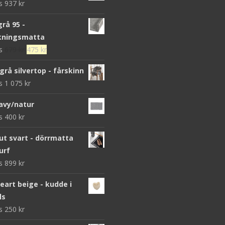
ws
937
kr
grå 95 -
kningsmatta
Det
Det
ws
679
kr
475
kr
ursprungliga
nuvarande
grå silvertop - fårskinn
priset
priset
ws
1 075
kr
var:
är:
679 kr.
475 kr.
avy/natur
ws
400
kr
 svart - dörrmatta
urf
ws
899
kr
heart beige - kudde i
ls
ws
250
kr