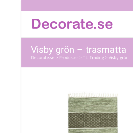
Visby grön – trasmatta
Decorate.se
>
Produkter
>
TL-Trading
>
Visby grön –