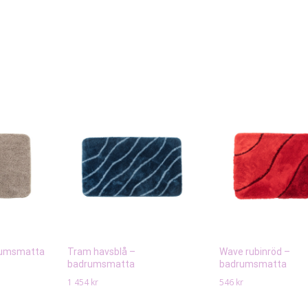
rumsmatta
Tram havsblå –
Wave rubinröd –
badrumsmatta
badrumsmatta
1 454
kr
546
kr