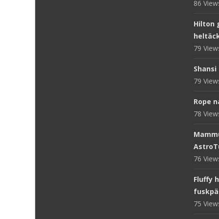
86 Vie
Hilton 
heltäc
79 Vie
Shansi 
79 Vie
Rope n
78 Vie
Mammut
AstroT
76 Vie
Fluffy 
fuskpä
75 Vie