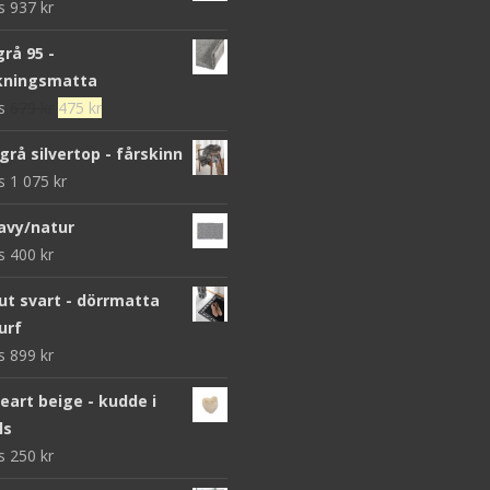
ws
937
kr
grå 95 -
kningsmatta
Det
Det
ws
679
kr
475
kr
ursprungliga
nuvarande
grå silvertop - fårskinn
priset
priset
ws
1 075
kr
var:
är:
679 kr.
475 kr.
avy/natur
ws
400
kr
 svart - dörrmatta
urf
ws
899
kr
heart beige - kudde i
ls
ws
250
kr