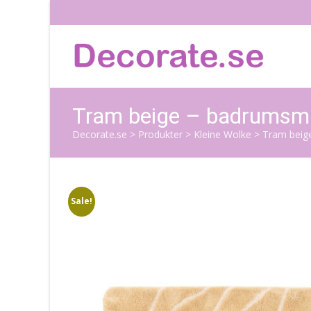
Tram beige – badrumsm
Decorate.se
>
Produkter
>
Kleine Wolke
>
Tram beig
Sale!