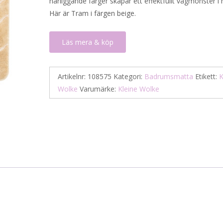
närliggande färger skapar ett effektfullt vågmönster i
727 kr.
364 kr.
Här är Tram i färgen beige.
Läs mera & köp
Artikelnr:
108575
Kategori:
Badrumsmatta
Etikett:
K
Wolke
Varumärke:
Kleine Wolke