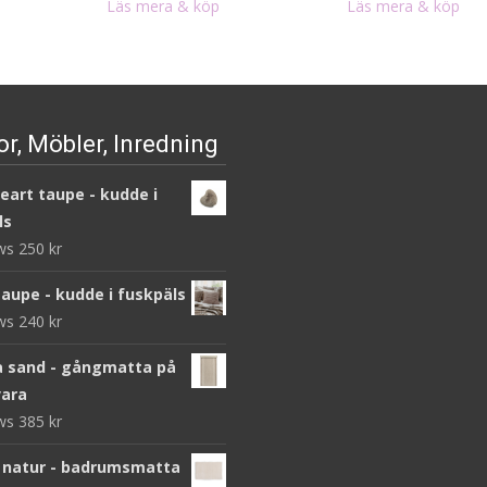
Läs mera & köp
Läs mera & köp
r, Möbler, Inredning
heart taupe - kudde i
ls
ews
250
kr
taupe - kudde i fuskpäls
ews
240
kr
 sand - gångmatta på
ara
ews
385
kr
 natur - badrumsmatta