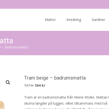
Skip
to
Mattor
Inredning
Gardiner
content
atta
e – badrumsmatta
Tram beige – badrumsmatta
Det
Det
727
kr
364
kr
ursprungliga
nuvarande
Tram är en badrumsmatta från Kleine Wolke. Mattan h
priset
priset
skurna längder på luggen, vilket tillsammans med två
var:
är: