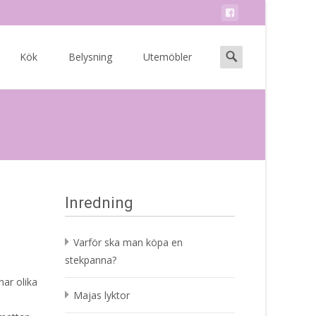
Search
Kök
Belysning
Utemöbler
for:
Inredning
Varför ska man köpa en
stekpanna?
ar olika
Majas lyktor