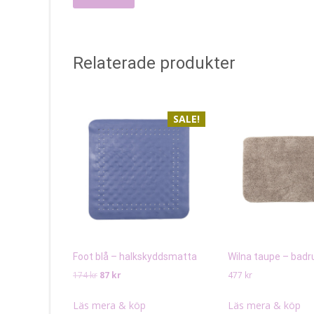
Relaterade produkter
SALE!
Foot blå – halkskyddsmatta
Wilna taupe – bad
Det
Det
174
kr
87
kr
477
kr
ursprungliga
nuvarande
priset
priset
Läs mera & köp
Läs mera & köp